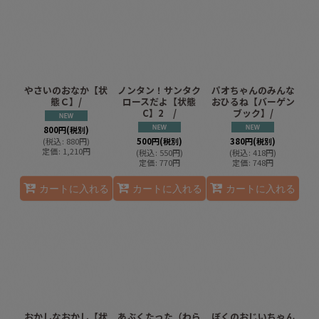
やさいのおなか【状
ノンタン！サンタク
パオちゃんのみんな
態Ｃ】/
ロースだよ【状態
おひるね【バーゲン
C】2 /
ブック】/
800
円
(税別)
(
税込
:
880
円
)
500
円
(税別)
380
円
(税別)
定価
:
1,210
円
(
税込
:
550
円
)
(
税込
:
418
円
)
定価
:
770
円
定価
:
748
円
カートに入れる
カートに入れる
カートに入れる
おかしなおかし【状
あぶくたった（わら
ぼくのおじいちゃん