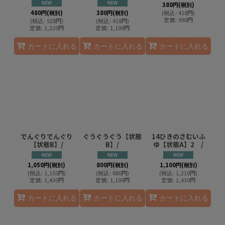
380
円
(税別)
480
円
(税別)
380
円
(税別)
(
税込
:
418
円
)
定価
:
990
円
(
税込
:
528
円
)
(
税込
:
418
円
)
定価
:
1,320
円
定価
:
1,100
円
カートに入れる
カートに入れる
カートに入れる
でんぐりでんぐり
ぐうぐうぐう【状態
14ひきのさむいふ
【状態B】/
B】/
ゆ【状態A】2 /
1,050
円
(税別)
800
円
(税別)
1,100
円
(税別)
(
税込
:
1,155
円
)
(
税込
:
880
円
)
(
税込
:
1,210
円
)
定価
:
1,430
円
定価
:
1,100
円
定価
:
1,430
円
カートに入れる
カートに入れる
カートに入れる