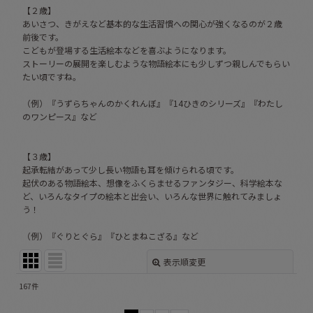
【２歳】
あいさつ、きがえなど基本的な生活習慣への関心が強くなるのが２歳
前後です。
こどもが登場する生活絵本などを喜ぶようになります。
ストーリーの展開を楽しむような物語絵本にも少しずつ親しんでもらい
たい頃ですね。
（例）『うずらちゃんのかくれんぼ』『14ひきのシリーズ』『わたし
のワンピース』など
【３歳】
起承転結があって少し長い物語も耳を傾けられる頃です。
起伏のある物語絵本、想像をふくらませるファンタジー、科学絵本な
ど、いろんなタイプの絵本と出会い、いろんな世界に触れてみましょ
う！
（例）『ぐりとぐら』『ひとまねこざる』など
表示順変更
閉じる
167
件
表示数
: