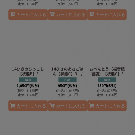
定価
:
1,540
円
定価
:
1,540
円
定価
:
1,210
円
カートに入れる
カートに入れる
カートに入れる
14ひきのひっこし
14ひきのあさごは
おべんとう（福音館
【状態B】/
ん【状態C】3 /
書店）【状態C】/
1,050
円
(税別)
950
円
(税別)
750
円
(税別)
(
税込
:
1,155
円
)
(
税込
:
1,045
円
)
(
税込
:
825
円
)
定価
:
1,430
円
定価
:
1,430
円
定価
:
1,100
円
カートに入れる
カートに入れる
カートに入れる