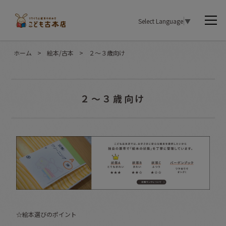
Select Language
▼
ホーム
>
絵本/古本
>
２〜３歳向け
２〜３歳向け
☆絵本選びのポイント