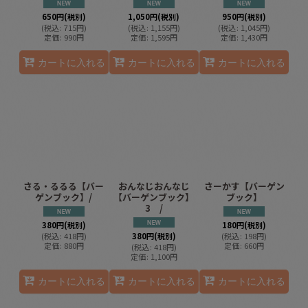
650
円
(税別)
1,050
円
(税別)
950
円
(税別)
(
税込
:
715
円
)
(
税込
:
1,155
円
)
(
税込
:
1,045
円
)
定価
:
990
円
定価
:
1,595
円
定価
:
1,430
円
カートに入れる
カートに入れる
カートに入れる
さる・るるる【バー
おんなじおんなじ
さーかす【バーゲン
ゲンブック】/
【バーゲンブック】
ブック】
3 /
380
円
(税別)
180
円
(税別)
(
税込
:
418
円
)
380
円
(税別)
(
税込
:
198
円
)
定価
:
880
円
定価
:
660
円
(
税込
:
418
円
)
定価
:
1,100
円
カートに入れる
カートに入れる
カートに入れる