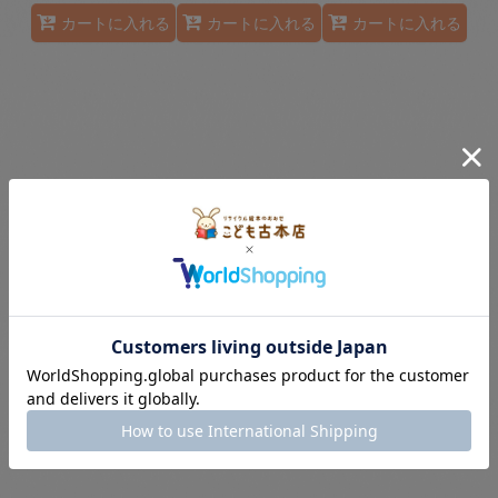
カートに入れる
カートに入れる
カートに入れる
あーそーぼ【状態
もりのなか【状態
わくわく でんしゃ
A】/
C】3/
しゅっぱつ【状態
A】/
850
円
(税別)
750
円
(税別)
(
税込
:
935
円
)
(
税込
:
825
円
)
1,200
円
(税別)
定価
:
1,100
円
定価
:
1,100
円
(
税込
:
1,320
円
)
定価
:
1,540
円
カートに入れる
カートに入れる
カートに入れる