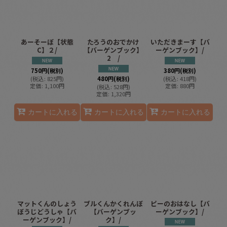
あーそーぼ【状態
たろうのおでかけ
いただきまーす【バ
C】２/
【バーゲンブック】
ーゲンブック】/
2 /
750
円
(税別)
380
円
(税別)
(
税込
:
825
円
)
480
円
(税別)
(
税込
:
418
円
)
定価
:
1,100
円
定価
:
880
円
(
税込
:
528
円
)
定価
:
1,320
円
カートに入れる
カートに入れる
カートに入れる
マットくんのしょう
ブルくんかくれんぼ
ピーのおはなし【バ
ぼうじどうしゃ【バ
【バーゲンブッ
ーゲンブック】/
ーゲンブック】/
ク】/