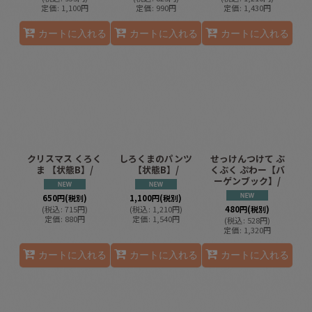
定価
:
1,100
円
定価
:
990
円
定価
:
1,430
円
カートに入れる
カートに入れる
カートに入れる
クリスマス くろく
しろくまのパンツ
せっけんつけて ぶ
ま 【状態B】/
【状態B】/
くぶく ぷわー【バ
ーゲンブック】/
650
円
(税別)
1,100
円
(税別)
(
税込
:
715
円
)
(
税込
:
1,210
円
)
480
円
(税別)
定価
:
880
円
定価
:
1,540
円
(
税込
:
528
円
)
定価
:
1,320
円
カートに入れる
カートに入れる
カートに入れる