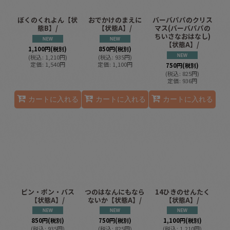
ぼくのくれよん【状
おでかけのまえに
バーバパパのクリス
態B】/
【状態A】/
マス(バーバパパの
ちいさなおはなし)
【状態A】/
1,100
円
(税別)
850
円
(税別)
(
税込
:
1,210
円
)
(
税込
:
935
円
)
定価
:
1,540
円
定価
:
1,100
円
750
円
(税別)
(
税込
:
825
円
)
定価
:
936
円
カートに入れる
カートに入れる
カートに入れる
ピン・ポン・バス
つのはなんにもなら
14ひきのせんたく
【状態A】/
ないか【状態A】/
【状態A】/
850
円
(税別)
750
円
(税別)
1,100
円
(税別)
(
税込
:
935
円
)
(
税込
:
825
円
)
(
税込
:
1,210
円
)