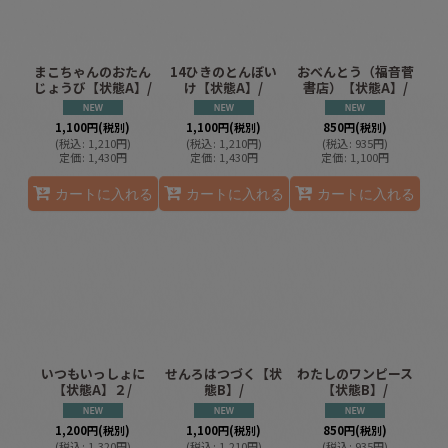
まこちゃんのおたん
14ひきのとんぼい
おべんとう（福音菅
じょうび【状態A】/
け【状態A】/
書店）【状態A】/
1,100
円
(税別)
1,100
円
(税別)
850
円
(税別)
(
税込
:
1,210
円
)
(
税込
:
1,210
円
)
(
税込
:
935
円
)
定価
:
1,430
円
定価
:
1,430
円
定価
:
1,100
円
カートに入れる
カートに入れる
カートに入れる
いつもいっしょに
せんろはつづく【状
わたしのワンピース
【状態A】２/
態B】/
【状態B】/
1,200
円
(税別)
1,100
円
(税別)
850
円
(税別)
(
税込
:
1,320
円
)
(
税込
:
1,210
円
)
(
税込
:
935
円
)