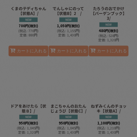
くまのテディちゃん
でんしゃにのって
たろうのおでかけ
【状態A】/
【状態B】2 /
【バーゲンブック】
3/
700
円
(税別)
1,050
円
(税別)
(
税込
:
770
円
)
(
税込
:
1,155
円
)
480
円
(税別)
定価
:
880
円
定価
:
1,430
円
(
税込
:
528
円
)
定価
:
1,320
円
カートに入れる
カートに入れる
カートに入れる
ドアをあけたら【状
まこちゃんのおたん
ねずみくんのチョッ
態Ｂ】/
じょうび【状態C】/
キ【状態A】/
950
円
(税別)
950
円
(税別)
1,100
円
(税別)
(
税込
:
1,045
円
)
(
税込
:
1,045
円
)
(
税込
:
1,210
円
)
定価
:
1,320
円
定価
:
1,430
円
定価
:
1,430
円