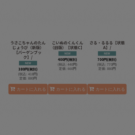
うさこちゃんのたん
こいぬのくんくん
さる・るるる【状態
じょうび（新版）
（旧版）【状態C】
A】/
【バーゲンブッ
ク】/
400
円
(税別)
700
円
(税別)
(
税込
:
440
円
)
(
税込
:
770
円
)
定価
:
660
円
定価
:
880
円
380
円
(税別)
(
税込
:
418
円
)
定価
:
880
円
カートに入れる
カートに入れる
カートに入れる