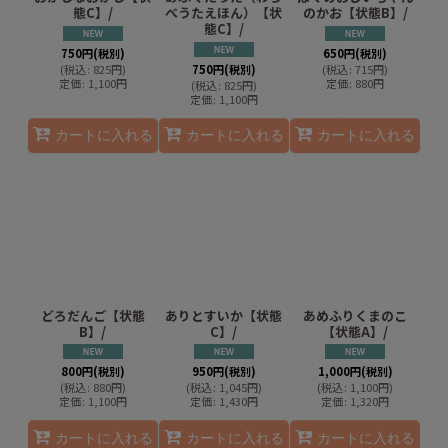
態C】/
べうたえほん）【状
のかお【状態B】/
態C】/
750
円
(税別)
650
円
(税別)
(
税込
:
825
円
)
750
円
(税別)
(
税込
:
715
円
)
定価
:
1,100
円
定価
:
880
円
(
税込
:
825
円
)
定価
:
1,100
円
カートに入れる
カートに入れる
カートに入れる
どろだんご【状態
ありとすいか【状態
あめふりくまのこ
B】/
C】/
【状態A】/
800
円
(税別)
950
円
(税別)
1,000
円
(税別)
(
税込
:
880
円
)
(
税込
:
1,045
円
)
(
税込
:
1,100
円
)
定価
:
1,100
円
定価
:
1,430
円
定価
:
1,320
円
カートに入れる
カートに入れる
カートに入れる