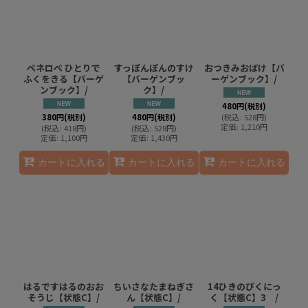
ペネロペ ひとりで
すっぽんぽんのすけ
おつきみおばけ【バ
ふくをきる【バーゲ
【バーゲンブッ
ーゲンブック】/
ンブック】/
ク】/
480
円
(税別)
380
円
(税別)
480
円
(税別)
(
税込
:
528
円
)
定価
:
1,210
円
(
税込
:
418
円
)
(
税込
:
528
円
)
定価
:
1,100
円
定価
:
1,430
円
カートに入れる
カートに入れる
カートに入れる
はるですはるのおお
ちいさなたまねぎさ
14ひきのぴくにっ
そうじ【状態C】/
ん【状態C】/
く【状態C】3 /