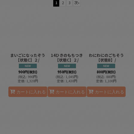
1
2
3
次
»
並び順
:
絞り込む
まいごになったぞう
14ひきのもちつき
わにわにのごちそう
【状態C】２/
【状態C】２/
【状態B】/
900
円
(税別)
950
円
(税別)
800
円
(税別)
(
税込
:
990
円
)
(
税込
:
1,045
円
)
(
税込
:
880
円
)
定価
:
1,320
円
定価
:
1,430
円
定価
:
1,100
円
カートに入れる
カートに入れる
カートに入れる