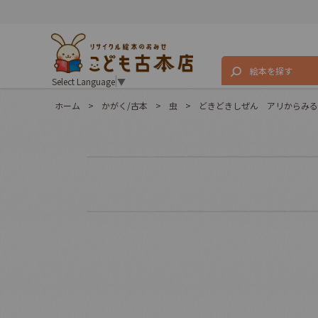
絵本を探す
Select Language
▼
ホーム
>
かがく/古本
>
虫
>
どきどきしぜん アリからみる