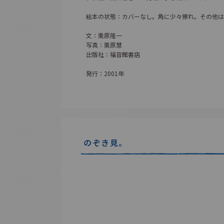
絵本の状態：カバーなし。角に少々擦れ。その他は
文：栗原隆一
写真：栗原慧
出版社：福音館書店
発行：2001年
のぞき見。