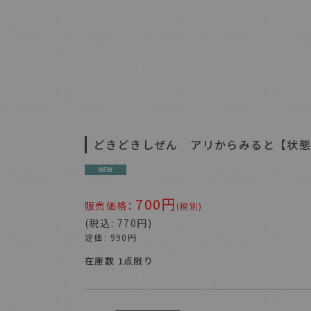
どきどきしぜん アリからみると【状態
700
円
:
販売価格
(税別)
(
税込
:
770
円
)
定価
:
990
円
在庫数 1点限り