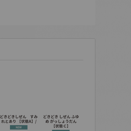
どきどきしぜん すみ
どきどき しぜん ふゆ
どきどきしぜん かぶ
ア
れとあり 【状態A】/
め がっしょうだん
とむしはどこ？【状態
【状態Ｃ】
A】