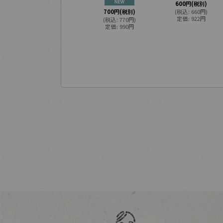
600
円
(税別)
700
円
(税別)
(
税込
:
660
円
)
定価
:
922
円
(
税込
:
770
円
)
定価
:
990
円