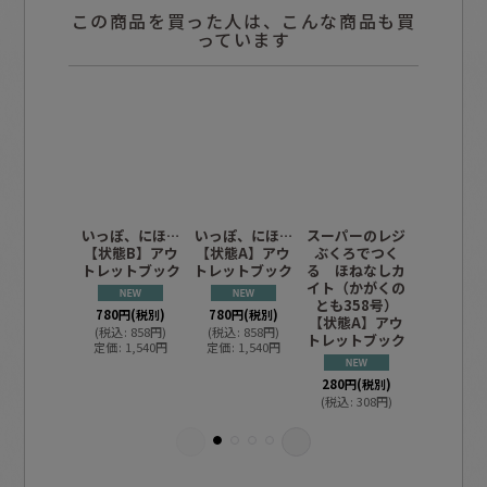
この商品を買った人は、こんな商品も買
っています
いっぽ、にほ…
いっぽ、にほ…
スーパーのレジ
ノンタン
【状態B】アウ
【状態A】アウ
ぶくろでつく
わほわわ
トレットブック
トレットブック
る ほねなしカ
A】/
イト（かがくの
とも358号）
780
円
(税別)
780
円
(税別)
500
円
(税
【状態A】アウ
(
税込
:
858
円
)
(
税込
:
858
円
)
(
税込
:
55
トレットブック
定価
:
1,540
円
定価
:
1,540
円
定価
:
66
280
円
(税別)
(
税込
:
308
円
)