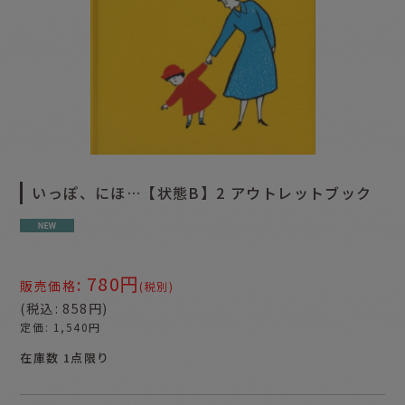
いっぽ、にほ…【状態B】2 アウトレットブック
780
円
:
販売価格
(税別)
(
税込
:
858
円
)
定価
:
1,540
円
在庫数 1点限り