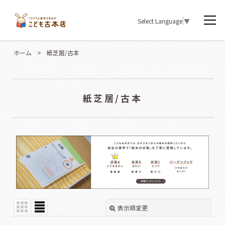
Select Language
▼
ホーム
>
紙芝居/古本
紙芝居/古本
表示順変更
閉じる