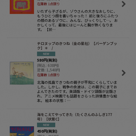
在庫数 1点限り
いたずら子ざるが、ゾウさんの大きなおしりに、
もうひとつ顔を書いちゃった！ 前と後ろにふたつ
の顔のあるゾウに、みんな、びっくりして…。 お
かしくって、最後にはじーんと胸が熱くなりま
す。 【状…
チロヌップのきつね（金の星社）【バーゲンブッ
ク】＊ /
580
円
(税別)
(
税込
:
638
円
)
定価
:
1,540
円
在庫数 1点限り
北海の孤島できつねの親子が平和にくらしていま
した。しかし、戦争の余波は、この親子にまでお
よんできたのです。英語版・ドイツ語版が出版さ
れ、アニメ映画でも話題をさらった詩情豊かな絵
本。 絵本の状態：…
海をこえてやってきた（たくさんのふしぎ177
号）【状態C】
450
円
(税別)