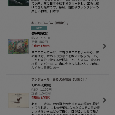
て以来、常に日本の絵本界をリードし、出版し続
けてきた絵本です。毎月、冒険やファンタジーの
楽しい物語、日本や…
ねこのごんごん【状態B】/
650
円
(税別)
(
税込
:
715
円
)
定価
:
880
円
在庫数 1点限り
ネコのごんごんは、年寄りネコのちょんから、扉
の開け方、木の下り方などを教えてもらう。「何
ごとも自分で覚えるが肝心」と、ちょん。 絵本の
状態：カバーなし。角に少々つぶれあり。内容に
わずかに日焼けあ…
アンジュール ある犬の物語【状態C】/
1,050
円
(税別)
(
税込
:
1,155
円
)
定価
:
1,540
円
在庫数 1点限り
ある日、犬は、野の道を疾走する車の窓から投げ
すてられる。 にわか野良になった犬のその日の長
いさすらいをたどって描く。目を吸いよせて離さ