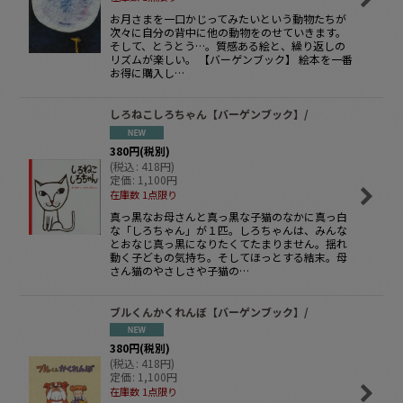
お月さまを一口かじってみたいという動物たちが
次々に自分の背中に他の動物をのせていきます。
そして、とうとう…。質感ある絵と、繰り返しの
リズムが楽しい。 【バーゲンブック】 絵本を一番
お得に購入し…
しろねこしろちゃん【バーゲンブック】/
380
円
(税別)
(
税込
:
418
円
)
定価
:
1,100
円
在庫数 1点限り
真っ黒なお母さんと真っ黒な子猫のなかに真っ白
な「しろちゃん」が１匹。しろちゃんは、みんな
とおなじ真っ黒になりたくてたまりません。揺れ
動く子どもの気持ち。そしてほっとする結末。母
さん猫のやさしさや子猫の…
ブルくんかくれんぼ【バーゲンブック】/
380
円
(税別)
(
税込
:
418
円
)
定価
:
1,100
円
在庫数 1点限り