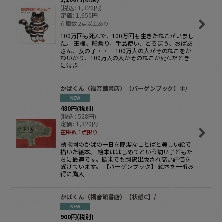
(
税込
:
1,320
円
)
定価
:
1,650
円
在庫数 2点以上あり
100万回も死んで、100万回も生きたねこがいまし
た。 王様、船乗り、手品使い、どろぼう、おばあ
さん、女の子・・・ 100万人の人がそのねこをか
わいがり、100万人の人がそのねこが死んだとき
に泣き…
かばくん（福音館書店）【バーゲンブック】＊/
480
円
(税別)
(
税込
:
528
円
)
定価
:
1,320
円
在庫数 1点限り
動物園のかばの一日を簡潔なことばと美しい絵で
描いた絵本。 絵本ははじめてという幼い子どもた
ちに最適です。欧米でも翻訳出版され高い評価を
受けています。 【バーゲンブック】 絵本を一番お
得に購入…
かばくん（福音館書店）【状態C】/
900
円
(税別)