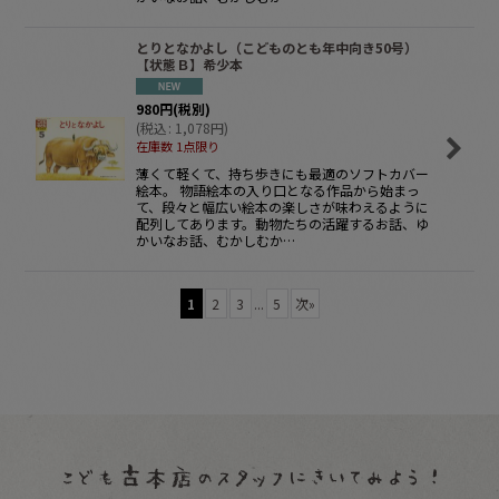
とりとなかよし（こどものとも年中向き50号）
【状態Ｂ】希少本
980
円
(税別)
(
税込
:
1,078
円
)
在庫数 1点限り
薄くて軽くて、持ち歩きにも最適のソフトカバー
絵本。 物語絵本の入り口となる作品から始まっ
て、段々と幅広い絵本の楽しさが味わえるように
配列してあります。動物たちの活躍するお話、ゆ
かいなお話、むかしむか…
1
2
3
...
5
次
»