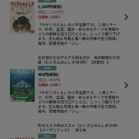
1,200
円
(税別)
(
税込
:
1,320
円
)
在庫数 1点限り
『かがくのとも』の小学生版です。 １冊１テー
マ、科学、生活、歴史…あらゆるテーマを常識や
ぶりの新鮮な切り口でとらえ、じっくり掘り下げ
ます。文も絵も写真も第一級の作者が全力投球。
毎号、読者参加の「ふし…
なぜ君たちはグルグル回るのか 海の動物たちの
謎（たくさんのふしぎ452号）【状態B】2
450
円
(税別)
(
税込
:
495
円
)
在庫数 1点限り
『かがくのとも』の小学生版です。 １冊１テー
マ、科学、生活、歴史…あらゆるテーマを常識や
ぶりの新鮮な切り口でとらえ、じっくり掘り下げ
ます。文も絵も写真も第一級の作者が全力投球。
毎号、読者参加の「ふし…
町のスズメ林のスズメ（たくさんのふしぎ15号）
【バーゲンブック】 希少本