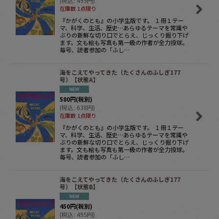
(
税込
:
495
円
)
在庫数 1点限り
『かがくのとも』の小学生版です。 １冊１テー
マ、科学、生活、歴史…あらゆるテーマを常識や
ぶりの新鮮な切り口でとらえ、じっくり掘り下げ
ます。文も絵も写真も第一級の作者が全力投球。
毎号、読者参加の「ふし…
海をこえてやってきた（たくさんのふしぎ177
号）【状態A】
580
円
(税別)
(
税込
:
638
円
)
在庫数 1点限り
『かがくのとも』の小学生版です。 １冊１テー
マ、科学、生活、歴史…あらゆるテーマを常識や
ぶりの新鮮な切り口でとらえ、じっくり掘り下げ
ます。文も絵も写真も第一級の作者が全力投球。
毎号、読者参加の「ふし…
海をこえてやってきた（たくさんのふしぎ177
号）【状態B】
450
円
(税別)
(
税込
:
495
円
)