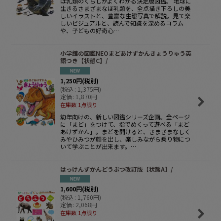
ほ乳類のくらしがよくわかる決定版図鑑。 地球に
生きるさまざまなほ乳類を、全点描き下ろしの美
しいイラストと、豊富な生態写真で解説。見て楽
しいビジュアルと、読んで知識を深めるコラム
や、子どもの好奇心…
小学館の図鑑NEOまどあけずかんきょうりゅう英
語つき【状態C】/
1,250
円
(税別)
(
税込
:
1,375
円
)
定価
:
1,870
円
在庫数 1点限り
幼年向けの、新しい図鑑シリーズ企画。全ページ
に「まど」をつけて、指でめくって遊べる「まど
あけずかん」。まどを開けると、さまざまなしく
みやひみつが顔を出し、楽しみながら乗り物につ
いて学ぶことが出来ます。…
はっけんずかんどうぶつ改訂版【状態A】/
1,600
円
(税別)
(
税込
:
1,760
円
)
定価
:
2,068
円
在庫数 1点限り