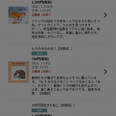
絞り込む
1,200
円
(税別)
(
税込
:
1,320
円
)
定価
:
1,650
円
在庫数 1点限り
ファングは初めての冬を一人でむかえた若いきつ
ね。やっとのことで，えものを見つけます
が……。野生動物の生態をリアルに描く絵本。 絵
本の状態：カバーなし。表面に僅かに擦れきず。
他全体的にきれいです。…
もうおきるかな？【状態B】/
700
円
(税別)
(
税込
:
770
円
)
定価
:
990
円
在庫数 1点限り
動物たちが親子で気持ちよさそうに眠っていま
す。「もう おきるかな？」ページをめくると「あ
ー、おきた！」最後にゾウの親子も起き上がり、
さあ、鼻と鼻をつないでおでかけです。 絵本の状
態：【状態B】…
100万回生きたねこ【状態B】/
1,200
円
(税別)