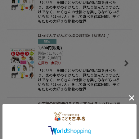
「とびら」を開くとかわいい動物が草を食べた
り、巣の中がのぞけたり。見たり読んだりするだ
けでなく、たくさんの仕掛けを楽しみながらいろ
いろな「はっけん」をして遊べる絵本図鑑。子ど
もたちの大好きな動物の世界…
はっけんずかんどうぶつ改訂版【状態A】/
1,600
円
(税別)
(
税込
:
1,760
円
)
定価
:
2,068
円
在庫数 1点限り
「とびら」を開くとかわいい動物が草を食べた
り、巣の中がのぞけたり。見たり読んだりするだ
けでなく、たくさんの仕掛けを楽しみながらいろ
いろな「はっけん」をして遊べる絵本図鑑。子ど
もたちの大好きな動物の世界…
小学館の図鑑NEOまどあけずかんきょうりゅう英
語つき【状態A】２/
1,450
円
(税別)
(
税込
:
1,595
円
)
定価
:
1,870
円
在庫数 1点限り