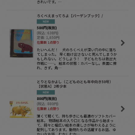
きれいです。…
ろくべえまってろよ【バーゲンブック】/
580
円
(税別)
(
税込
:
638
円
)
定価
:
1,650
円
在庫数 1点限り
たいへんだ！ 犬のろくべえが深い穴の中に落ち
てしまった。 早く助け出さないと死んでしまうか
もしれない。どうしよう！ 子どもたちは救出大
作戦に……。 絵本の状態：カバーなし。表面に擦
れ、きず。角…
とりとなかよし（こどものとも年中向き50号）
【状態A】2希少本
800
円
(税別)
(
税込
:
880
円
)
在庫数 1点限り
薄くて軽くて、持ち歩きにも最適のソフトカバー
絵本。 物語絵本の入り口となる作品から始まっ
て、段々と幅広い絵本の楽しさが味わえるように
配列してあります。動物たちの活躍するお話、ゆ
かいなお話、むかしむか…