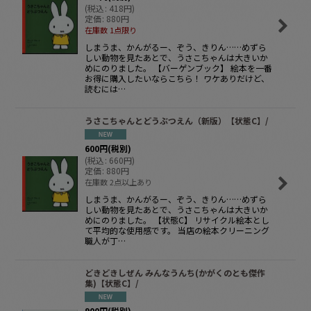
(
税込
:
418
円
)
定価
:
880
円
在庫数 1点限り
しまうま、かんがるー、ぞう、きりん……めずら
しい動物を見たあとで、うさこちゃんは大きいか
めにのりました。 【バーゲンブック】 絵本を一番
お得に購入したいならこちら！ ワケありだけど、
読むには…
うさこちゃんとどうぶつえん（新版）【状態C】/
600
円
(税別)
(
税込
:
660
円
)
定価
:
880
円
在庫数 2点以上あり
しまうま、かんがるー、ぞう、きりん……めずら
しい動物を見たあとで、うさこちゃんは大きいか
めにのりました。 【状態C】 リサイクル絵本とし
て平均的な使用感です。 当店の絵本クリーニング
職人が丁…
どきどきしぜん みんなうんち(かがくのとも傑作
集)【状態C】/
900
円
(税別)