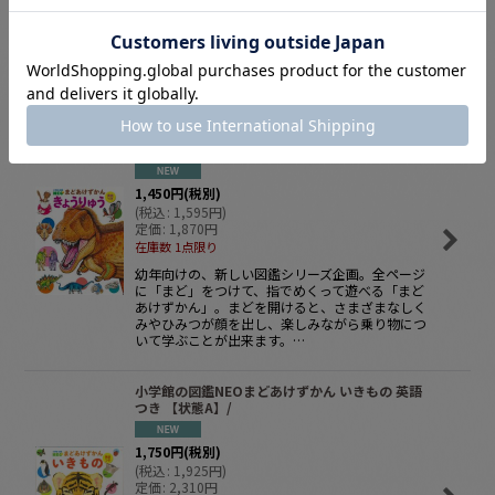
幼年向けの、新しい図鑑シリーズ企画。全ページ
に「まど」をつけて、指でめくって遊べる「まど
あけずかん」。まどを開けると、さまざまなしく
みやひみつが顔を出し、楽しみながら乗り物につ
いて学ぶことが出来ます。…
小学館の図鑑NEOまどあけずかんきょうりゅう英
語つき【状態A】/
1,450
円
(税別)
(
税込
:
1,595
円
)
定価
:
1,870
円
在庫数 1点限り
幼年向けの、新しい図鑑シリーズ企画。全ページ
に「まど」をつけて、指でめくって遊べる「まど
あけずかん」。まどを開けると、さまざまなしく
みやひみつが顔を出し、楽しみながら乗り物につ
いて学ぶことが出来ます。…
小学館の図鑑NEOまどあけずかん いきもの 英語
つき 【状態A】/
1,750
円
(税別)
(
税込
:
1,925
円
)
定価
:
2,310
円