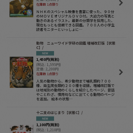
在庫数 1点限り
ＮＨＫのスペシャル映像を豊富に使った、９０分
のＭＯＶＥオリジナルＤＶＤ付。大迫力の写真と
動きのあるイラスト。最新の分類学を採用した、
現在もっとも信頼できる図鑑。７００人の小学生
読者モニターといっしょに…
動物 ニューワイド学研の図鑑 増補改訂版【状態
C】/
1,450
円
(税別)
(
税込
:
1,595
円
)
定価
:
2,200
円
在庫数 1点限り
人気の動物から、希少動物まで哺乳類約７００
種、両生爬虫類約２００種を収録。増補改訂版で
は地域別の動物のくらしを紹介したページ、昔話
やことわざ、慣用句などに出てくる動物のページ
を追加。 絵本の状態…
十二支のはじまり【状態C】/
1,100
円
(税別)
(
税込
:
1,210
円
)