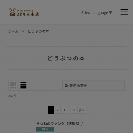
Select Language
▼
ホーム
>
どうぶつの本
どうぶつの本
表示順変更
閉じる
266
件
表示数
:
1
2
3
...
5
次
»
並び順
:
きつねのファング【状態B】/