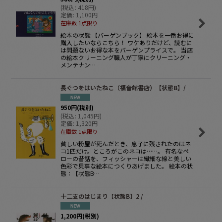
(
税込
:
418
円
)
定価
:
1,100
円
在庫数 1点限り
絵本の状態:【バーゲンブック】 絵本を一番お得に
購入したいならこちら！ ワケありだけど、読むに
は問題ないお得な本をバーゲンプライスで。 当店
の絵本クリーニング職人が丁寧にクリーニング・
メンテナン…
長ぐつをはいたねこ（福音館書店）【状態B】/
950
円
(税別)
(
税込
:
1,045
円
)
定価
:
1,320
円
在庫数 1点限り
貧しい粉屋が死んだとき、息子に残されたのはネ
コ1匹だけ。ところがこのネコは……。 有名なペ
ローの昔話を、フィッシャーは繊細な線と美しい
色彩で見事な絵本につくりあげました。 絵本の状
態：【状態B…
十二支のはじまり【状態B】2 /
1,200
円
(税別)