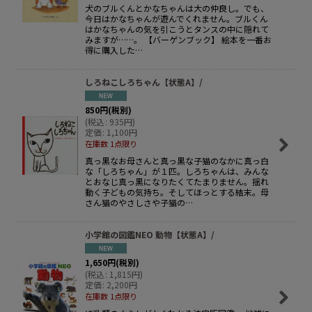
犬のブルくんとかなちゃんは大の仲良し。でも、
今日はかなちゃんが遊んでくれません。ブルくん
はかなちゃんの気を引こうとタンスの中に隠れて
みますが……。 【バーゲンブック】 絵本を一番お
得に購入した…
しろねこしろちゃん【状態A】/
850
円
(税別)
(
税込
:
935
円
)
定価
:
1,100
円
在庫数 1点限り
真っ黒なお母さんと真っ黒な子猫のなかに真っ白
な「しろちゃん」が１匹。しろちゃんは、みんな
とおなじ真っ黒になりたくてたまりません。揺れ
動く子どもの気持ち。そしてほっとする結末。母
さん猫のやさしさや子猫の…
小学館の図鑑NEO 動物【状態A】/
1,650
円
(税別)
(
税込
:
1,815
円
)
定価
:
2,200
円
在庫数 1点限り