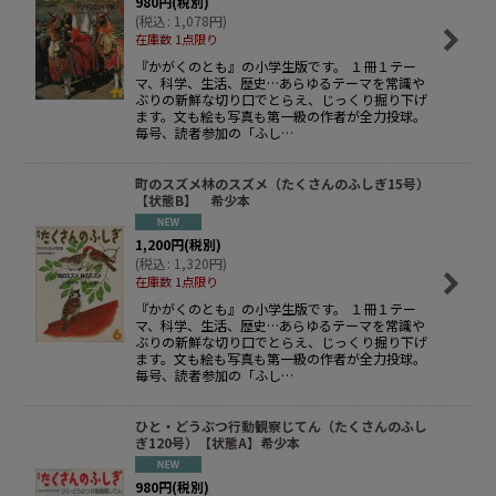
980
円
(税別)
(
税込
:
1,078
円
)
在庫数 1点限り
『かがくのとも』の小学生版です。 １冊１テー
マ、科学、生活、歴史…あらゆるテーマを常識や
ぶりの新鮮な切り口でとらえ、じっくり掘り下げ
ます。文も絵も写真も第一級の作者が全力投球。
毎号、読者参加の「ふし…
町のスズメ林のスズメ（たくさんのふしぎ15号）
【状態B】 希少本
1,200
円
(税別)
(
税込
:
1,320
円
)
在庫数 1点限り
『かがくのとも』の小学生版です。 １冊１テー
マ、科学、生活、歴史…あらゆるテーマを常識や
ぶりの新鮮な切り口でとらえ、じっくり掘り下げ
ます。文も絵も写真も第一級の作者が全力投球。
毎号、読者参加の「ふし…
ひと・どうぶつ行動観察じてん（たくさんのふし
ぎ120号）【状態A】希少本
980
円
(税別)