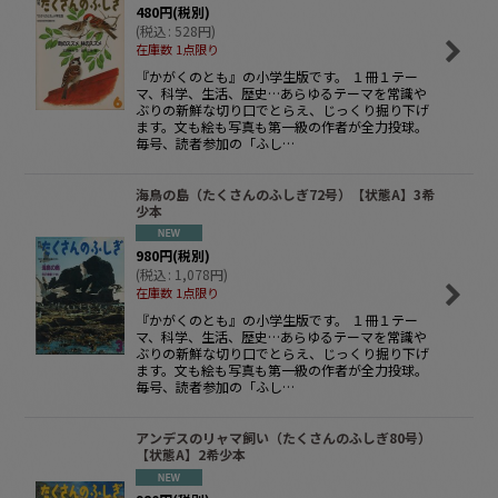
480
円
(税別)
(
税込
:
528
円
)
在庫数 1点限り
『かがくのとも』の小学生版です。 １冊１テー
マ、科学、生活、歴史…あらゆるテーマを常識や
ぶりの新鮮な切り口でとらえ、じっくり掘り下げ
ます。文も絵も写真も第一級の作者が全力投球。
毎号、読者参加の「ふし…
海鳥の島（たくさんのふしぎ72号）【状態A】3希
少本
980
円
(税別)
(
税込
:
1,078
円
)
在庫数 1点限り
『かがくのとも』の小学生版です。 １冊１テー
マ、科学、生活、歴史…あらゆるテーマを常識や
ぶりの新鮮な切り口でとらえ、じっくり掘り下げ
ます。文も絵も写真も第一級の作者が全力投球。
毎号、読者参加の「ふし…
アンデスのリャマ飼い（たくさんのふしぎ80号）
【状態A】2希少本