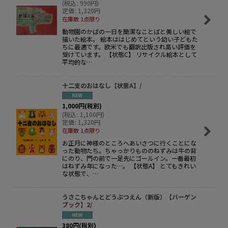
(
税込
:
990
円
)
定価
:
1,320
円
在庫数 1点限り
動物園のかばの一日を簡潔なことばと美しい絵で
描いた絵本。 絵本ははじめてという幼い子どもた
ちに最適です。欧米でも翻訳出版され高い評価を
受けています。 【状態C】 リサイクル絵本として
平均的な…
十二支のおはなし【状態A】/
1,000
円
(税別)
(
税込
:
1,100
円
)
定価
:
1,320
円
在庫数 1点限り
お正月に神様のところへあいさつに行くことにな
った動物たち。ちゃっかりもののねずみは牛の背
にのり、門の前で一足先にゴールイン。一番最初
はねずみ年になった…。 【状態A】 とてもきれい
な状態で、…
うさこちゃんとどうぶつえん（新版）【バーゲン
ブック】2/
380
円
(税別)