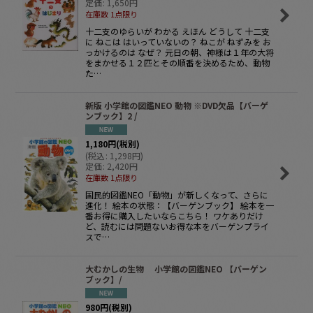
定価
:
1,650
円
在庫数 1点限り
十二支のゆらいが わかる えほん どうして 十二支
に ねこは はいっていないの？ ねこが ねずみを お
っかけるのは なぜ？ 元日の朝、神様は１年の大将
をまかせる１２匹とその順番を決めるため、動物
た…
新版 小学館の図鑑NEO 動物 ※DVD欠品【バーゲ
ンブック】2 /
1,180
円
(税別)
(
税込
:
1,298
円
)
定価
:
2,420
円
在庫数 1点限り
国民的図鑑NEO「動物」が新しくなって、さらに
進化！ 絵本の状態：【バーゲンブック】 絵本を一
番お得に購入したいならこちら！ ワケありだけ
ど、読むには問題ないお得な本をバーゲンプライ
スで…
大むかしの生物 小学館の図鑑NEO 【バーゲン
ブック】/
980
円
(税別)