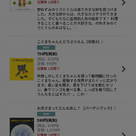
在庫数 1点限り
野ねずみのぐりとぐらは森で大きな卵を見つけま
した。大きな卵からは、大きなカステラができま
した。子どもたちに圧倒的人気の絵本です！ 料理
することと食べることが大好きな、のねずみのぐ
りとぐらのおはなし。…
こぐまちゃんとどうぶつえん【状態A】/
750
円
(税別)
(
税込
:
825
円
)
定価
:
990
円
在庫数 1点限り
仲良しのしろくまちゃんを誘って動物園に行った
こぐまちゃん。経験する世界がまたぐっと広がり
ます。長い足を開き、首を下げて水を飲むキリ
ン、鼻でリンゴを食べる象、しっぽを振り回して
うんちをとばすカバ…。この…
お月さまってどんなあじ？ 【バーゲンブック】/
580
円
(税別)
(
税込
:
638
円
)
定価
:
1,650
円
在庫数 1点限り