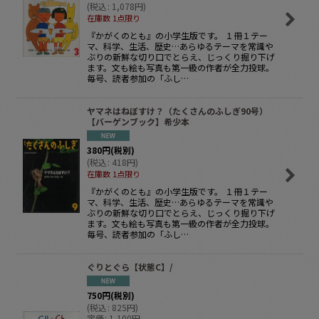
(
税込
:
1,078
円
)
在庫数 1点限り
『かがくのとも』の小学生版です。 １冊１テー
マ、科学、生活、歴史…あらゆるテーマを常識や
ぶりの新鮮な切り口でとらえ、じっくり掘り下げ
ます。文も絵も写真も第一級の作者が全力投球。
毎号、読者参加の「ふし…
ヤマネはねぼすけ？（たくさんのふしぎ90号）
【バーゲンブック】希少本
380
円
(税別)
(
税込
:
418
円
)
在庫数 1点限り
『かがくのとも』の小学生版です。 １冊１テー
マ、科学、生活、歴史…あらゆるテーマを常識や
ぶりの新鮮な切り口でとらえ、じっくり掘り下げ
ます。文も絵も写真も第一級の作者が全力投球。
毎号、読者参加の「ふし…
ぐりとぐら【状態C】/
750
円
(税別)
(
税込
:
825
円
)
定価
:
1,100
円