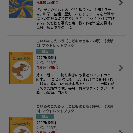
在庫数 1点限り
『かがくのとも』の小学生版です。 １冊１テー
マ、科学、生活、歴史…あらゆるテーマを常識や
ぶりの新鮮な切り口でとらえ、じっくり掘り下げ
ます。文も絵も写真も第一級の作者が全力投球。
毎号、読者参加の「ふし…
こいぬのこたろう（こどものとも769号）【状態
C】アウトレットブック
280
円
(税別)
(
税込
:
308
円
)
在庫数 1点限り
薄くて軽くて、持ち歩きにも最適のソフトカバー
絵本。 「こどものとも」は、1956年に創刊され
て以来、常に日本の絵本界をリードし、出版し続
けてきた絵本です。毎月、冒険やファンタジーの
楽しい物語、日本や…
こいぬのこたろう（こどものとも769号）【状態
B】アウトレットブック
280
円
(税別)
(
税込
:
308
円
)
在庫数 1点限り