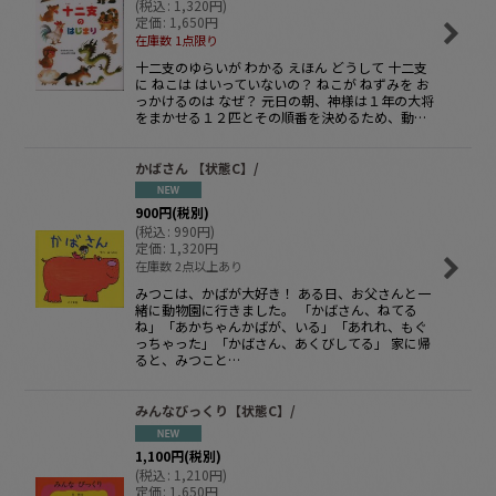
(
税込
:
1,320
円
)
定価
:
1,650
円
在庫数 1点限り
十二支のゆらいが わかる えほん どうして 十二支
に ねこは はいっていないの？ ねこが ねずみを お
っかけるのは なぜ？ 元日の朝、神様は１年の大将
をまかせる１２匹とその順番を決めるため、動…
かばさん 【状態C】/
900
円
(税別)
(
税込
:
990
円
)
定価
:
1,320
円
在庫数 2点以上あり
みつこは、かばが大好き！ ある日、お父さんと一
緒に動物園に行きました。 「かばさん、ねてる
ね」「あかちゃんかばが、いる」「あれれ、もぐ
っちゃった」「かばさん、あくびしてる」 家に帰
ると、みつこと…
みんなびっくり【状態C】/
1,100
円
(税別)
(
税込
:
1,210
円
)
定価
:
1,650
円