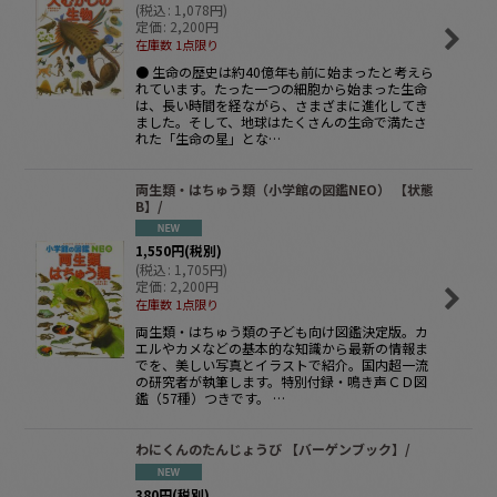
(
税込
:
1,078
円
)
定価
:
2,200
円
在庫数 1点限り
● 生命の歴史は約40億年も前に始まったと考えら
れています。たった一つの細胞から始まった生命
は、長い時間を経ながら、さまざまに進化してき
ました。そして、地球はたくさんの生命で満たさ
れた「生命の星」とな…
両生類・はちゅう類（小学館の図鑑NEO） 【状態
B】/
1,550
円
(税別)
(
税込
:
1,705
円
)
定価
:
2,200
円
在庫数 1点限り
両生類・はちゅう類の子ども向け図鑑決定版。カ
エルやカメなどの基本的な知識から最新の情報ま
でを、美しい写真とイラストで紹介。国内超一流
の研究者が執筆します。特別付録・鳴き声ＣＤ図
鑑（57種）つきです。 …
わにくんのたんじょうび 【バーゲンブック】/
380
円
(税別)