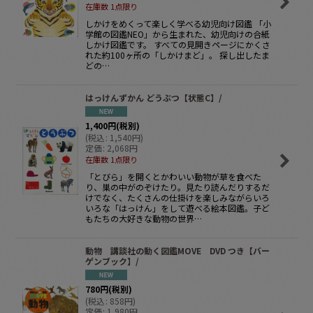
在庫数 1点限り
しかけをめくって楽しく学べる幼児向け図鑑 「小
学館の図鑑NEO」から生まれた、幼児向けの合紙
しかけ図鑑です。 すべての見開きページにかくさ
れた約100ヶ所の「しかけまど」。 探し出したま
どの…
はっけんずかん どうぶつ【状態C】/
1,400
円
(税別)
(
税込
:
1,540
円
)
定価
:
2,068
円
在庫数 1点限り
「とびら」を開くとかわいい動物が草を食べた
り、巣の中がのぞけたり。見たり読んだりするだ
けでなく、たくさんの仕掛けを楽しみながらいろ
いろな「はっけん」をして遊べる絵本図鑑。子ど
もたちの大好きな動物の世界…
動物 講談社の動く図鑑MOVE DVD つき【バー
ゲンブック】/
780
円
(税別)
(
税込
:
858
円
)
定価
:
1,980
円