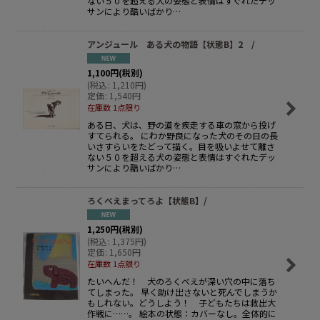
ない５０を超える犬の姿態と表情はすぐれたデッ
サンにより酷いばかり…
アンジュール ある犬の物語【状態B】2 /
1,100
円
(税別)
(
税込
:
1,210
円
)
定価
:
1,540
円
在庫数 1点限り
ある日、犬は、野の道を疾走する車の窓から投げ
すてられる。 にわか野良になった犬のその日の長
いさすらいをたどって描く。目を吸いよせて離さ
ない５０を超える犬の姿態と表情はすぐれたデッ
サンにより酷いばかり…
ろくべえまってろよ【状態B】/
1,250
円
(税別)
(
税込
:
1,375
円
)
定価
:
1,650
円
在庫数 1点限り
たいへんだ！ 犬のろくべえが深い穴の中に落ち
てしまった。 早く助け出さないと死んでしまうか
もしれない。どうしよう！ 子どもたちは救出大
作戦に……。 絵本の状態：カバーなし。全体的に