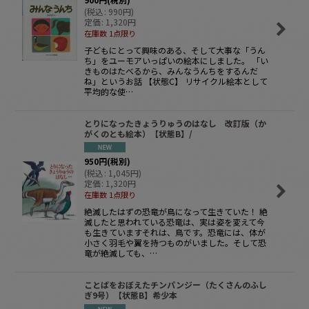
(
税込
:
990
円
)
定価
:
1,320
円
在庫数 1点限り
子どもにとって興味のある、そして大事な「うん
ち」をユーモアいっぱいの絵本にしました。 「い
きものはたべるから、みんなうんちをするんだ
ね」というお話 【状態C】 リサイクル絵本として
平均的な使…
とりになったきょうりゅうのはなし 改訂版（か
がくのとも絵本）【状態B】/
950
円
(税別)
(
税込
:
1,045
円
)
定価
:
1,320
円
在庫数 1点限り
絶滅したはずの恐竜が鳥になって生きていた！ 絶
滅したと思われている恐竜は、実は姿を変えて今
も生きています――それは、鳥です。恐竜には、体が
小さく羽毛や翼を持つものがいました。そして恐
竜が絶滅しても、…
ことばをおぼえたチンパンジー（たくさんのふし
ぎ9号）【状態B】希少本