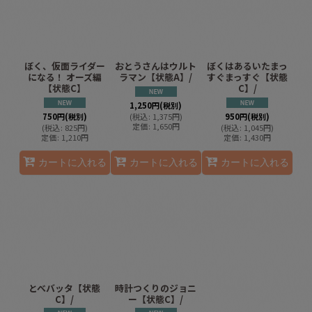
ぼく、仮面ライダー
おとうさんはウルト
ぼくはあるいたまっ
になる！ オーズ編
ラマン【状態A】/
すぐまっすぐ【状態
【状態C】
C】/
1,250
円
(税別)
750
円
(税別)
(
税込
:
1,375
円
)
950
円
(税別)
定価
:
1,650
円
(
税込
:
825
円
)
(
税込
:
1,045
円
)
定価
:
1,210
円
定価
:
1,430
円
カートに入れる
カートに入れる
カートに入れる
とべバッタ【状態
時計つくりのジョニ
C】/
ー【状態C】/