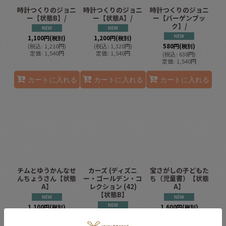
時計つくりのジョニ
時計つくりのジョニ
時計つくりのジョニ
ー【状態B】/
ー【状態A】/
ー【バーゲンブッ
ク】/
1,100
円
(税別)
1,200
円
(税別)
(
税込
:
1,210
円
)
(
税込
:
1,320
円
)
580
円
(税別)
定価
:
1,540
円
定価
:
1,540
円
(
税込
:
638
円
)
定価
:
1,540
円
カートに入れる
カートに入れる
カートに入れる
チムとゆうかんなせ
カーズ (ディズニ
宝さがしの子どもた
んちょうさん【状態
ー・ゴールデン・コ
ち（児童書）【状態
A】
レクション (42)
A】
【状態B】
1,100
円
(税別)
1,600
円
(税別)
(
税込
:
1,210
円
)
350
円
(税別)
(
税込
:
1,760
円
)
定価
:
1,430
円
定価
:
2,090
円
(
税込
:
385
円
)