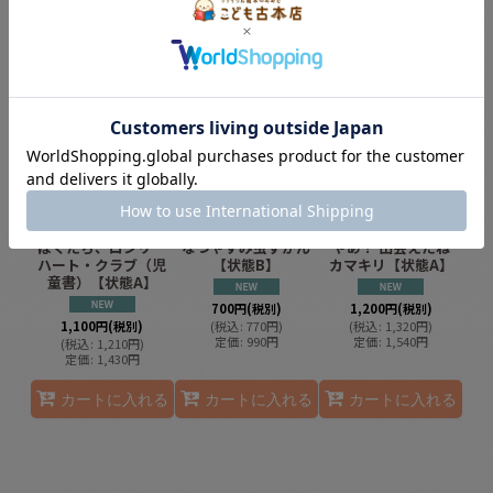
定価
:
440
円
カートに入れる
カートに入れる
カートに入れる
ぼくたち、ロンリー
なつやすみ虫ずかん
やあ！ 出会えたね
ハート・クラブ（児
【状態B】
カマキリ【状態A】
童書）【状態A】
700
円
(税別)
1,200
円
(税別)
1,100
円
(税別)
(
税込
:
770
円
)
(
税込
:
1,320
円
)
定価
:
990
円
定価
:
1,540
円
(
税込
:
1,210
円
)
定価
:
1,430
円
カートに入れる
カートに入れる
カートに入れる