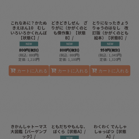
絞り込む
これなあに？かたぬ
どきどきしぜん ざ
とりになったきょう
きえほん10 むし
りがに（かがくのと
りゅうのはなし 改
いろいろかくれんぼ
も傑作集）【状態
訂版（かがくのとも
【状態C】/
B】/
絵本）【状態B】/
800
円
(税別)
800
円
(税別)
950
円
(税別)
(
税込
:
880
円
)
(
税込
:
880
円
)
(
税込
:
1,045
円
)
定価
:
1,210
円
定価
:
1,100
円
定価
:
1,320
円
カートに入れる
カートに入れる
カートに入れる
きかんしゃトーマス
ともだちやもんな、
わくわく でんしゃ
大図鑑【バーゲンブ
ぼくら【状態A】/
しゅっぱつ【状態
ック】/
A】/