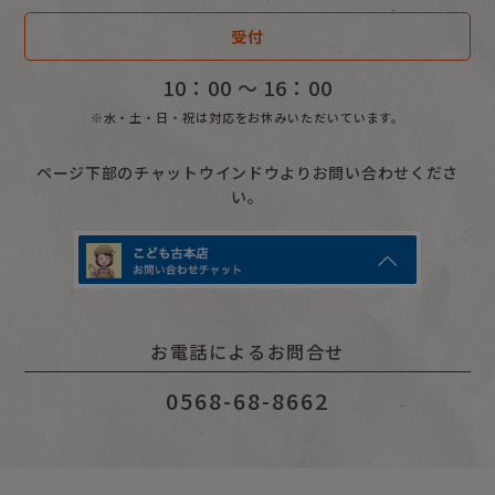
受付
お母さんに贈る本
10：00 〜 16：00
ユーモア絵本
※水・土・日・祝は対応をお休みいただいています。
たべものの本
ページ下部のチャットウインドウよりお問い合わせくださ
のりものの本
い。
虫の本
どうぶつの本
心揺さぶる本
お電話によるお問合せ
バーゲンブック
0568-68-8662
アウトレットブック（ハードカバー）
アウトレットブック（児童書）
アウトレットブック（月刊絵本）