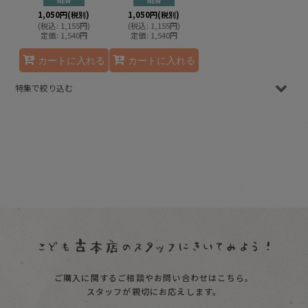
1,050
円
(税別)
1,050
円
(税別)
(
税込
:
1,155
円
)
(
税込
:
1,155
円
)
定価
:
1,540
円
定価
:
1,540
円
カートに入れる
カートに入れる
特集で絞り込む
春の本
夏の本
秋の本
冬の本
男の子向け
女の子向け
ご購入に関するご相談やお問い合わせはこちら。
ロングセラー
スタッフが親切にお応えします。
贈り物にしたい本