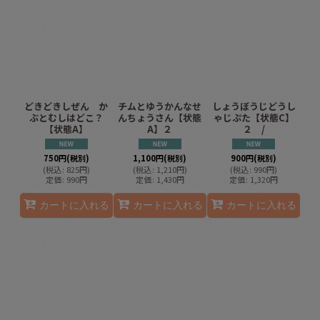
どきどきしぜん か
チムとゆうかんなせ
しょうぼうじどうし
ぶとむしはどこ？
んちょうさん【状態
ゃじぷた【状態C】
【状態A】
A】２
２ /
750
円
(税別)
1,100
円
(税別)
900
円
(税別)
(
税込
:
825
円
)
(
税込
:
1,210
円
)
(
税込
:
990
円
)
定価
:
990
円
定価
:
1,430
円
定価
:
1,320
円
カートに入れる
カートに入れる
カートに入れる