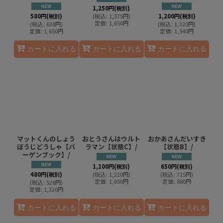
1,250
円
(税別)
580
円
(税別)
(
税込
:
1,375
円
)
1,200
円
(税別)
定価
:
1,650
円
(
税込
:
638
円
)
(
税込
:
1,320
円
)
定価
:
1,650
円
定価
:
1,540
円
カートに入れる
カートに入れる
カートに入れる
マットくんのしょう
おとうさんはウルト
おかあさんだいすき
ぼうじどうしゃ【バ
ラマン【状態C】/
【状態B】/
ーゲンブック】/
1,100
円
(税別)
650
円
(税別)
480
円
(税別)
(
税込
:
1,210
円
)
(
税込
:
715
円
)
定価
:
1,650
円
定価
:
880
円
(
税込
:
528
円
)
定価
:
1,320
円
カートに入れる
カートに入れる
カートに入れる