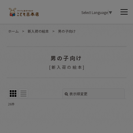
Select Language
▼
ホーム
>
新入荷の絵本
>
男の子向け
男の子向け
[
新入荷の絵本
]
表示順変更
閉じる
26
件
表示数
:
並び順
: