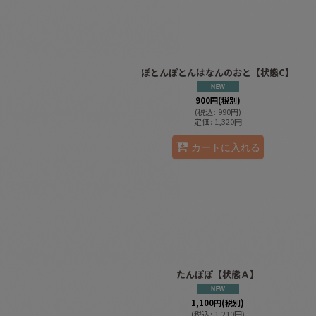
ぽとんぽとんはなんのおと【状態C】
900
円
(税別)
(
税込
:
990
円
)
定価
:
1,320
円
カートに入れる
たんぽぽ【状態Ａ】
1,100
円
(税別)
(
税込
:
1,210
円
)