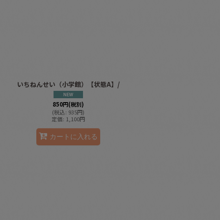
いちねんせい（小学館）【状態A】/
850
円
(税別)
(
税込
:
935
円
)
定価
:
1,100
円
カートに入れる