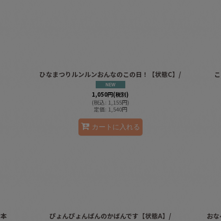
ひなまつりルンルンおんなのこの日！【状態C】/
こ
1,050
円
(税別)
(
税込
:
1,155
円
)
定価
:
1,540
円
カートに入れる
少本
ぴょんぴょんぱんのかばんです【状態A】/
おな