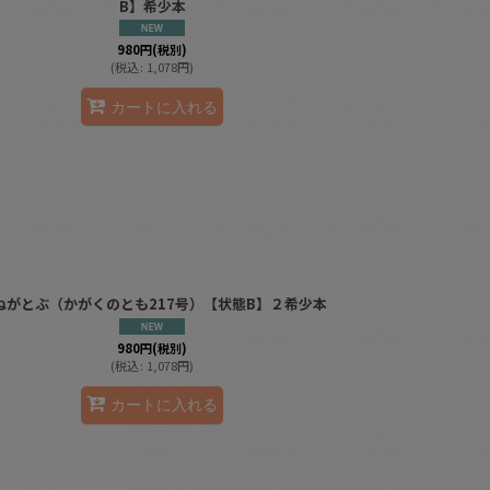
B】希少本
980
円
(税別)
(
税込
:
1,078
円
)
カートに入れる
ねがとぶ（かがくのとも217号）【状態B】２希少本
980
円
(税別)
(
税込
:
1,078
円
)
カートに入れる