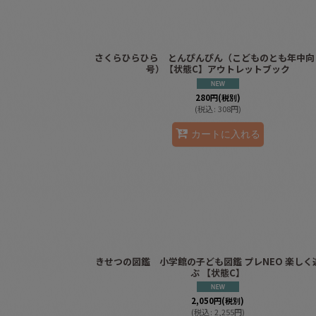
さくらひらひら とんぴんぴん（こどものとも年中向き
号）【状態C】アウトレットブック
280
円
(税別)
(
税込
:
308
円
)
カートに入れる
きせつの図鑑 小学館の子ども図鑑 プレNEO 楽しく
ぶ 【状態C】
2,050
円
(税別)
(
税込
:
2,255
円
)