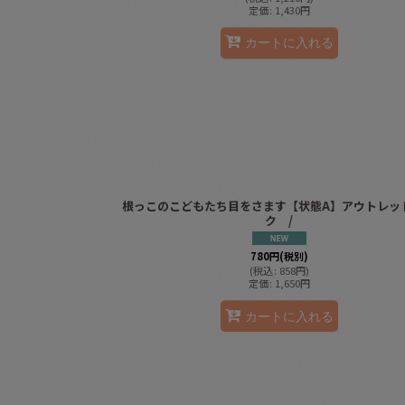
定価
:
1,430
円
カートに入れる
根っこのこどもたち目をさます【状態A】アウトレッ
ク /
780
円
(税別)
(
税込
:
858
円
)
定価
:
1,650
円
カートに入れる