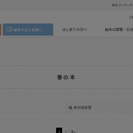
絵本コーディネ
ご
はじめての方へ
絵本の買取・引
絵本のまとめ買い
春の本
表示順変更
1
2
次
»