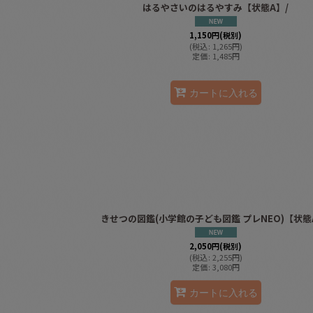
はるやさいのはるやすみ【状態A】/
1,150
円
(税別)
(
税込
:
1,265
円
)
定価
:
1,485
円
カートに入れる
きせつの図鑑(小学館の子ども図鑑 プレNEO)【状態
2,050
円
(税別)
(
税込
:
2,255
円
)
定価
:
3,080
円
カートに入れる