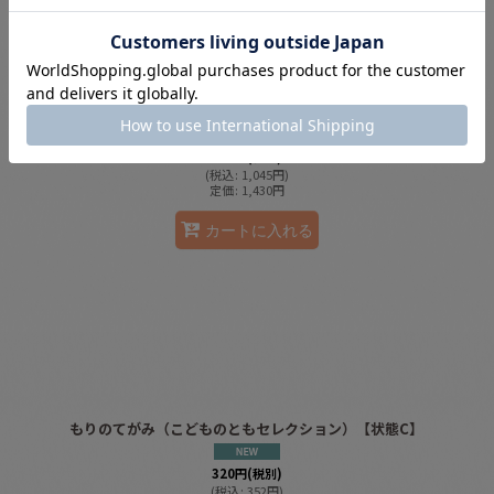
14ひきのぴくにっく【状態C】/
950
円
(税別)
(
税込
:
1,045
円
)
定価
:
1,430
円
カートに入れる
もりのてがみ（こどものともセレクション）【状態C】
320
円
(税別)
(
税込
:
352
円
)