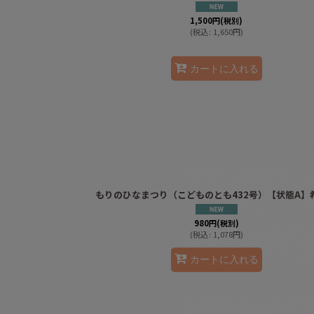
1,500
円
(税別)
(
税込
:
1,650
円
)
カートに入れる
もりのひなまつり（こどものとも432号）【状態A】
980
円
(税別)
(
税込
:
1,078
円
)
カートに入れる