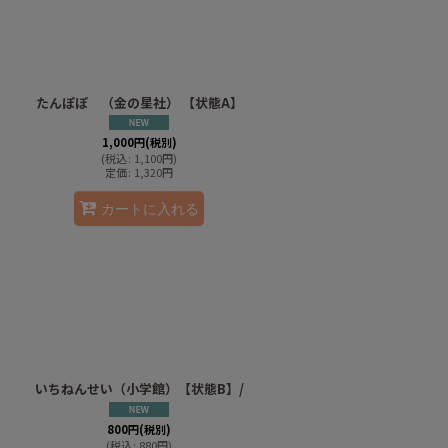
たんぽぽ （金の星社） 【状態A】
1,000
円
(税別)
(
税込
:
1,100
円
)
定価
:
1,320
円
カートに入れる
いちねんせい（小学館）【状態B】/
800
円
(税別)
(
税込
:
880
円
)