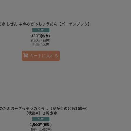
どき しぜん ふゆめ がっしょうだん【バーゲンブック】
380
円
(税別)
(
税込
:
418
円
)
定価
:
990
円
カートに入れる
のたんぼーざっそうのくらし（かがくのとも169号）
【状態A】２希少本
1,500
円
(税別)
(
税込
:
1,650
円
)