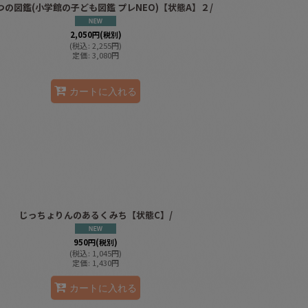
つの図鑑(小学館の子ども図鑑 プレNEO)【状態A】２/
2,050
円
(税別)
(
税込
:
2,255
円
)
定価
:
3,080
円
カートに入れる
じっちょりんのあるくみち【状態C】/
950
円
(税別)
(
税込
:
1,045
円
)
定価
:
1,430
円
カートに入れる