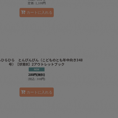
定価
:
1,100
円
カートに入れる
らひらひら とんぴんぴん（こどものとも年中向き348
号）【状態B】2アウトレットブック
280
円
(税別)
(
税込
:
308
円
)
カートに入れる