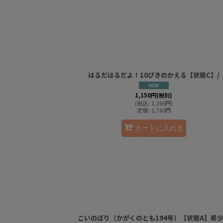
はるだはるだよ！10ぴきのかえる【状態C】/
1,150
円
(税別)
(
税込
:
1,265
円
)
定価
:
1,760
円
カートに入れる
こいのぼり（かがくのとも194号）【状態A】希