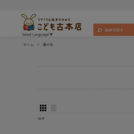
絵本を探す
Select Language
▼
ホーム
>
春の本
80
件
表示数
: