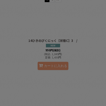
絞り込む
14ひきのぴくにっく【状態C】3 /
950
円
(税別)
(
税込
:
1,045
円
)
定価
:
1,430
円
カートに入れる