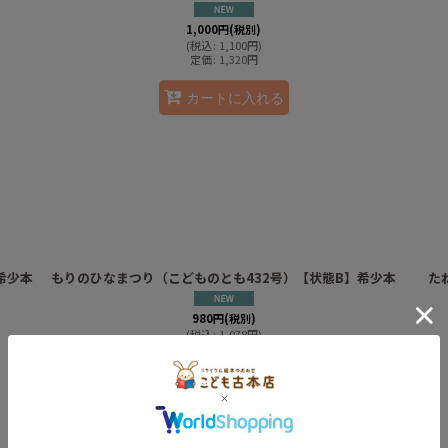
1,000
円
(税別)
(
税込
:
1,100
円
)
定価
:
1,320
円
カートに入れる
希少本
もりのひなまつり（こどものとも432号）【状態B】希少本
た
980
円
(税別)
(
税込
:
1,078
円
)
カートに入れる