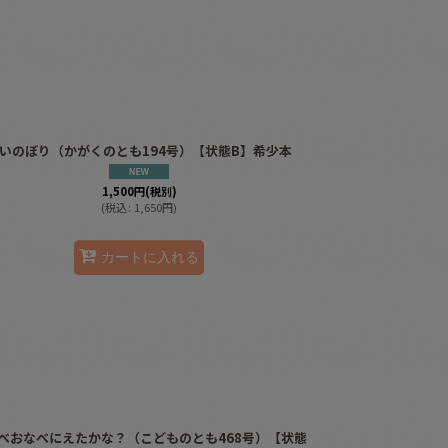
いのぼり（かがくのとも194号）【状態B】希少本
1,500
円
(税別)
(
税込
:
1,650
円
)
カートに入れる
べおなべにえたかな？（こどものとも468号）【状態