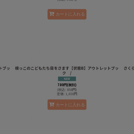
カートに入れる
トブッ
根っこのこどもたち目をさます【状態B】アウトレットブッ
さく
ク /
780
円
(税別)
(
税込
:
858
円
)
定価
:
1,650
円
カートに入れる