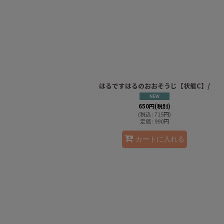
並び順
:
はるですはるのおおそうじ【状態C】/
650
円
(税別)
(
税込
:
715
円
)
定価
:
990
円
カートに入れる