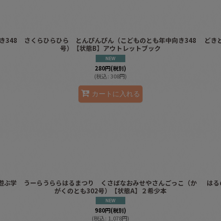
348
さくらひらひら とんぴんぴん（こどものとも年中向き348
どき
号）【状態B】アウトレットブック
280
円
(税別)
(
税込
:
308
円
)
カートに入れる
遊ぶ学
うーらうららはるまつり くさばなおみせやさんごっこ（か
はる
がくのとも302号）【状態A】２希少本
980
円
(税別)
(
税込
:
1,078
円
)