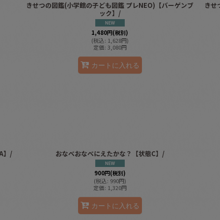
きせつの図鑑(小学館の子ども図鑑 プレNEO)【バーゲンブ
きせ
ック】/
1,480
円
(税別)
(
税込
:
1,628
円
)
定価
:
3,080
円
カートに入れる
A】/
おなべおなべにえたかな？【状態C】/
900
円
(税別)
(
税込
:
990
円
)
定価
:
1,320
円
カートに入れる