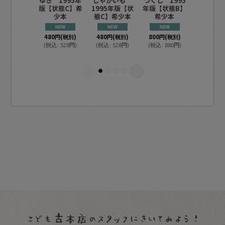
ゆき 1995年
じゃがいも
つくし 1995
あらざ
版【状態C】希
1995年版【状
年版【状態B】
1995年
少本
態C】希少本
希少本
態B】希
480
円
(税別)
480
円
(税別)
800
円
(税別)
800
円
(税
(
税込
:
528
円
)
(
税込
:
528
円
)
(
税込
:
880
円
)
(
税込
:
88