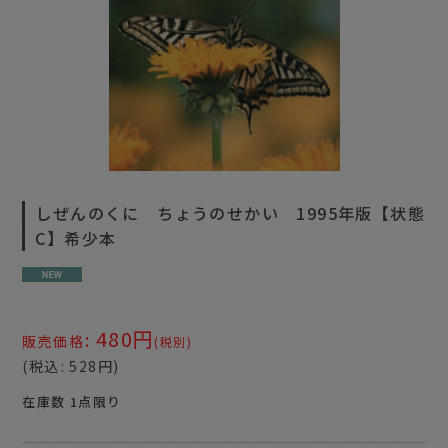
しぜんのくに ちょうのせかい 1995年版【状態
C】希少本
480
円
:
販売価格
(税別)
(
税込
:
528
円
)
在庫数 1点限り