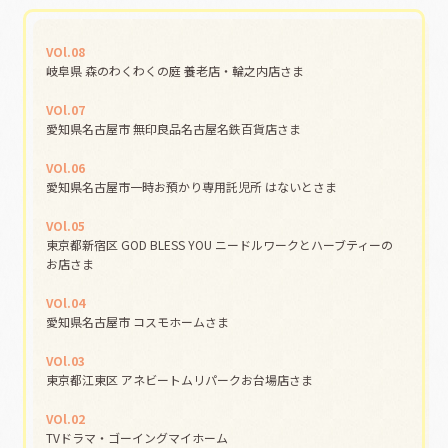
VOl.08
岐阜県 森のわくわくの庭 養老店・輪之内店さま
VOl.07
愛知県名古屋市 無印良品名古屋名鉄百貨店さま
VOl.06
愛知県名古屋市一時お預かり専用託児所 はないとさま
VOl.05
東京都新宿区 GOD BLESS YOU ニードルワークとハーブティーの
お店さま
VOl.04
愛知県名古屋市 コスモホームさま
VOl.03
東京都江東区 アネビートムリパークお台場店さま
VOl.02
TVドラマ・ゴーイングマイホーム