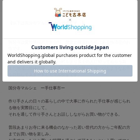
【以下は国分寺マルシェのご紹介です。】
国分寺は愛知県稲沢市矢合町、歴史と緑溢れる町にある臨済宗のお
寺です。
国分寺マルシェは、この矢合町をより多くの人に知ってもらう為、
また地域の所縁の場、人と人とのご縁の繋がる場となるようなお寺
を目指してスタートしたマルシェです。
国分寺マルシェ ー手仕事市ー
作り手さんの日々の暮らしの中で大事に作られた手仕事が感じられ
る物を実際目にして、
それを通して作り手さんとお話ししながらお買い物ができる。
普段あまりお寺に来る機会のなかった若い世代の方からご年配の方
までお買い物を楽しみ、