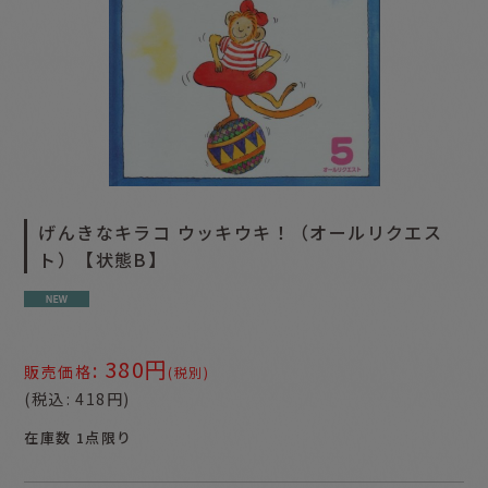
げんきなキラコ ウッキウキ！（オールリクエス
ト）【状態B】
380
円
:
販売価格
(税別)
(
税込
:
418
円
)
在庫数 1点限り