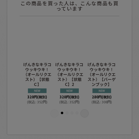
この商品を買った人は、こんな商品も買
っています
げんきなキラコ
げんきなキラコ
げんきなキラコ
せんりの
ウッキウキ！
ウッキウキ！
ウッキウキ！
（オール
（オールリクエ
（オールリクエ
（オールリクエ
スト）【
スト）【状態
スト）【状態
スト）【バーゲ
C】
Ｃ】
C】2
ンブック】
320
円
(税
320
円
(税別)
320
円
(税別)
280
円
(税別)
(
税込
:
35
(
税込
:
352
円
)
(
税込
:
352
円
)
(
税込
:
308
円
)