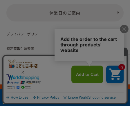
休業日のご案内
プライバシーポリシー
特定商取引法表示
お問い合わせ
株式会社こども古本店
愛知県公安委員会 第542552101000号
© Kodomofuruhonten. all rights reserved.