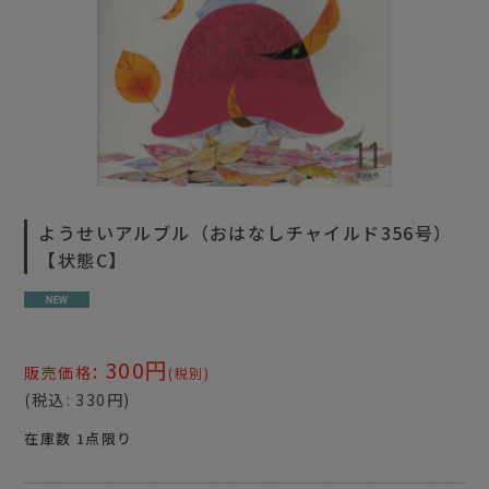
ようせいアルブル（おはなしチャイルド356号）
【状態C】
300
円
:
販売価格
(税別)
(
税込
:
330
円
)
在庫数 1点限り