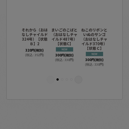
それから（おは
まいごのこばと
ねこのリボンと
みみずく
なしチャイルド
（おはなしチャ
いぬのサンゴ
すてきな
324号）【状態
イルド487号）
（おはなしチャ
（おはな
Ｂ】2
【状態C】
イルド370号）
イルド33
【状態Ｃ】
【状態
320
円
(税別)
(
税込
:
352
円
)
300
円
(税別)
(
税込
:
330
円
)
300
円
(税別)
300
円
(税
(
税込
:
330
円
)
(
税込
:
33