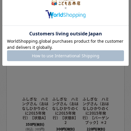
この商品を買った人は、こんな商品も買
っています
ふしぎな ハミ
ふしぎな ハミ
ふしぎな ハミ
ふしぎな
ングさん（おは
ングさん（おは
ングさん（おは
ングさん
なしひかりのく
なしひかりのく
なしひかりのく
なしひか
に2015年発
に2015年発
に2015年発
に2015
行）【状態A】
行）【状態B】
行）【バーゲン
行）【バ
2
ブック】＊2
ブック】
350
円
(税別)
(
税込
:
385
円
)
300
円
(税別)
220
円
(税別)
220
円
(税