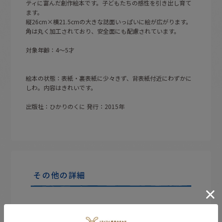
ティに富んだ創作絵本です。子どもたちの感性を引き出し育て
ます。
縦26cm×横21.5cmの大きな誌面いっぱいに絵が広がります。
角は丸く加工されており、安全面にも配慮されています。
対象年齢：4〜5才
絵本の状態：表紙・裏表紙に少々きず、背表紙付近にわずかに
しわ。内容はきれいです。
出版社：ひかりのくに 発行：2015年
その他の詳細
買取情報
絵本の買取もおまちしています