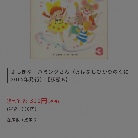
ふしぎな ハミングさん（おはなしひかりのくに
2015年発行）【状態B】
300
円
:
販売価格
(税別)
(
税込
:
330
円
)
在庫数 1点限り