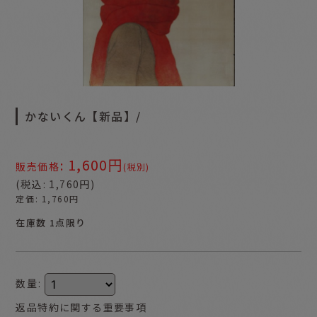
かないくん【新品】/
1,600
円
:
販売価格
(税別)
(
税込
:
1,760
円
)
定価
:
1,760
円
在庫数 1点限り
数量
:
返品特約に関する重要事項