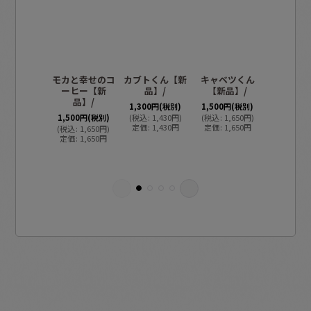
モカと幸せのコ
カブトくん【新
キャベツくん
ぶたぶた
ーヒー【新
品】/
【新品】/
おかいも
品】/
品】/
1,300
円
(税別)
1,500
円
(税別)
1,500
円
(税別)
(
税込
:
1,430
円
)
(
税込
:
1,650
円
)
1,200
円
(
定価
:
1,430
円
定価
:
1,650
円
(
税込
:
1,650
円
)
(
税込
:
1,3
定価
:
1,650
円
定価
:
1,3