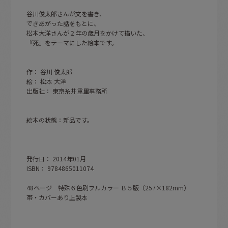
谷川俊太郎さんが文を書き、
できあがった話をもとに、
松本大洋さんが２年の歳月をかけて描いた、
『死』をテーマにした絵本です。
作： 谷川 俊太郎
絵： 松本 大洋
出版社： 東京糸井重里事務所
絵本の状態：新品です。
発行日： 2014年01月
ISBN： 9784865011074
48ページ 特殊６色刷フルカラー Ｂ５版（257×182mm）
帯・カバーあり上製本