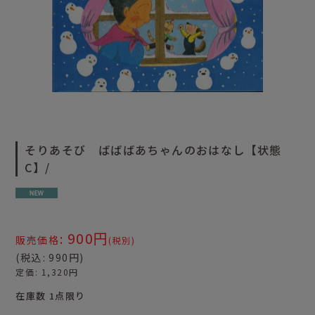
そりあそび ばばばあちゃんのおはなし【状態
C】/
900
円
:
販売価格
(税別)
(
税込
:
990
円
)
定価
:
1,320
円
在庫数 1点限り