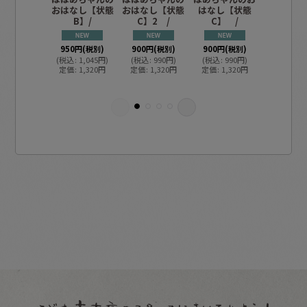
おはなし【状態
おはなし【状態
はなし【状態
んのおは
B】/
C】2 /
C】 /
【状態C
950
円
(税別)
900
円
(税別)
900
円
(税別)
900
円
(税
(
税込
:
1,045
円
)
(
税込
:
990
円
)
(
税込
:
990
円
)
(
税込
:
99
定価
:
1,320
円
定価
:
1,320
円
定価
:
1,320
円
定価
:
1,3