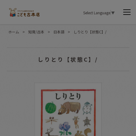
Select Language
▼
ホーム
>
知育/古本
>
日本語
>
しりとり【状態C】/
しりとり【状態C】/