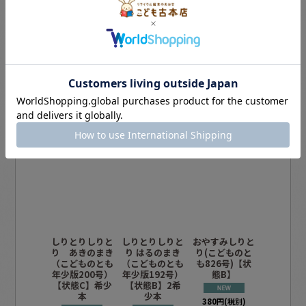
この商品を買った人は、こんな商品も買
っています
しりとりしりと
しりとりしりと
おやすみしりと
ぐりとぐ
り あきのまき
り はるのまき
り(こどものと
しりとり
（こどものとも
（こどものとも
も826号)【状
おまじな
年少版200号）
年少版192号）
態B】
ト【バー
【状態C】希少
【状態B】2希
ック】
本
少本
380
円
(税別)