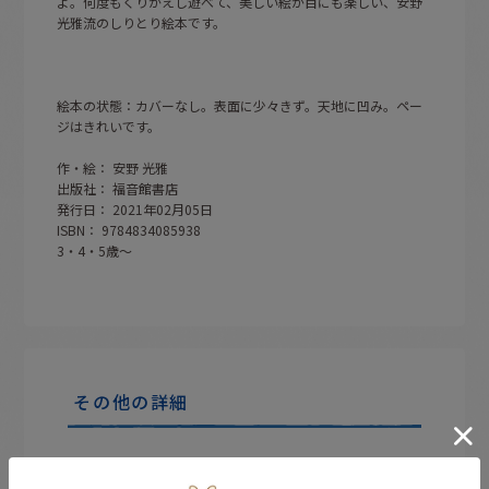
よ。何度もくりかえし遊べて、美しい絵が目にも楽しい、安野
光雅流のしりとり絵本です。
絵本の状態：カバーなし。表面に少々きず。天地に凹み。ペー
ジはきれいです。
作・絵： 安野 光雅
出版社： 福音館書店
発行日： 2021年02月05日
ISBN： 9784834085938
3・4・5歳〜
その他の詳細
買取情報
絵本の買取もおまちしています