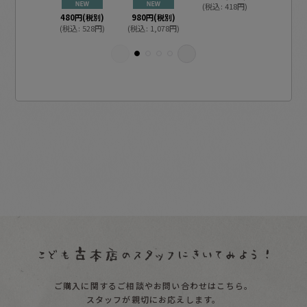
(
税込
:
418
円
)
760
円
(税
480
円
(税別)
980
円
(税別)
(
税込
:
83
定価
:
1,5
(
税込
:
528
円
)
(
税込
:
1,078
円
)
ご購入に関するご相談やお問い合わせはこちら。
スタッフが親切にお応えします。