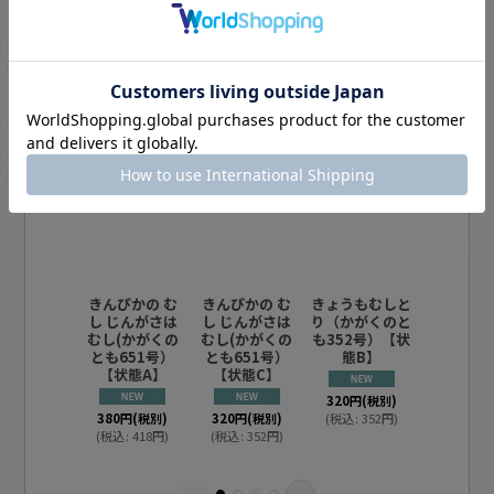
この商品を買った人は、こんな商品も買
っています
きんぴかの む
きんぴかの む
きょうもむしと
なりすま
し じんがさは
し じんがさは
り（かがくのと
たち（か
むし(かがくの
むし(かがくの
も352号）【状
とも597
とも651号）
とも651号）
態B】
【状態B
【状態A】
【状態C】
トレット
320
円
(税別)
380
円
(税別)
320
円
(税別)
(
税込
:
352
円
)
280
円
(税
(
税込
:
418
円
)
(
税込
:
352
円
)
(
税込
:
30