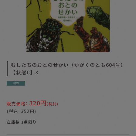
むしたちのおとのせかい（かがくのとも604号）
【状態C】3
320
円
:
販売価格
(税別)
(
税込
:
352
円
)
在庫数 1点限り