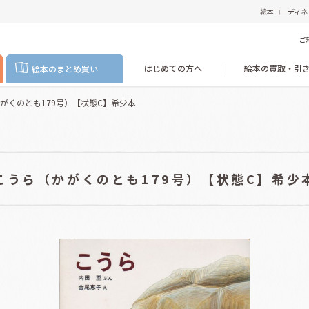
絵本コーディネ
ご
はじめての方へ
絵本の買取・引
絵本のまとめ買い
がくのとも179号）【状態C】希少本
こうら（かがくのとも179号）【状態C】希少