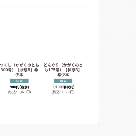
つくし（かがくのとも
どんぐり（かがくのと
ここんぷいぷい（かが
え
300号）【状態B】希
も175号）【状態B】
くのとも297号）【状
も
少本
希少本
態B】希少本
980
円
(税別)
1,500
円
(税別)
980
円
(税別)
(
税込
:
1,078
円
)
(
税込
:
1,650
円
)
(
税込
:
1,078
円
)