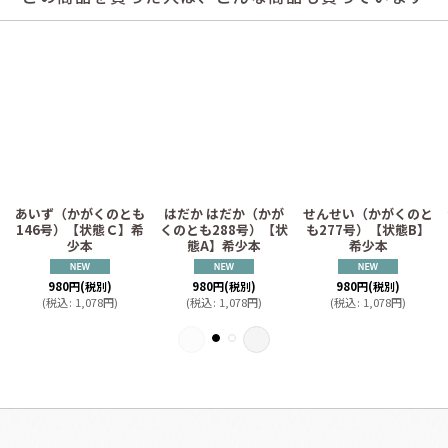
も
あいず（かがくのとも
はだか はだか（かが
せんせい（かがくのと
146号）【状態Ｃ】希
くのとも288号）【状
も277号）【状態B】
少本
態A】希少本
希少本
980
円
(税別)
980
円
(税別)
980
円
(税別)
(
税込
:
1,078
円
)
(
税込
:
1,078
円
)
(
税込
:
1,078
円
)