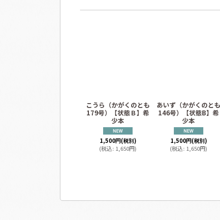
こうら（かがくのとも
あいず（かがくのと
179号）【状態Ｂ】希
146号）【状態B】希
少本
少本
1,500
円
(税別)
1,500
円
(税別)
(
税込
:
1,650
円
)
(
税込
:
1,650
円
)