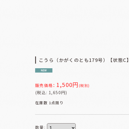
こうら（かがくのとも179号）【状態C
1,500
円
:
販売価格
(税別)
(
税込
:
1,650
円
)
在庫数 1点限り
数量
: