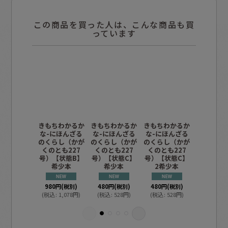
この商品を買った人は、こんな商品も買
っています
きもちわかるか
きもちわかるか
きもちわかるか
えがない
な-にほんざる
な-にほんざる
な-にほんざる
【状態B
のくらし（かが
のくらし（かが
のくらし（かが
くのとも227
くのとも227
くのとも227
1,050
円
(
号）【状態B】
号）【状態C】
号）【状態C】
(
税込
:
1,1
希少本
希少本
2希少本
定価
:
1,4
980
円
(税別)
480
円
(税別)
480
円
(税別)
(
税込
:
1,078
円
)
(
税込
:
528
円
)
(
税込
:
528
円
)