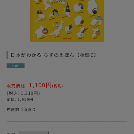
日本がわかる ちずのえほん【状態C】
1,100
円
:
販売価格
(税別)
(
税込
:
1,210
円
)
定価
:
1,650
円
在庫数 1点限り