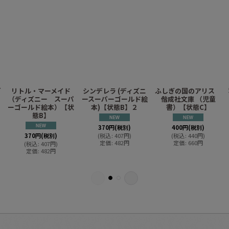
ゴ
リトル・マーメイド
シンデレラ (ディズニ
ふしぎの国のアリス
（ディズニー スーパ
ースーパーゴールド絵
偕成社文庫 （児童
ーゴールド絵本）【状
本)【状態B】２
書）【状態C】
態B】
370
円
(税別)
400
円
(税別)
370
円
(税別)
(
税込
:
407
円
)
(
税込
:
440
円
)
定価
:
482
円
定価
:
660
円
(
税込
:
407
円
)
定価
:
482
円