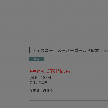
ディズニー スーパーゴールド絵本 ふ
370
円
:
販売価格
(税別)
(
税込
:
407
円
)
定価
:
481
円
在庫数 1点限り