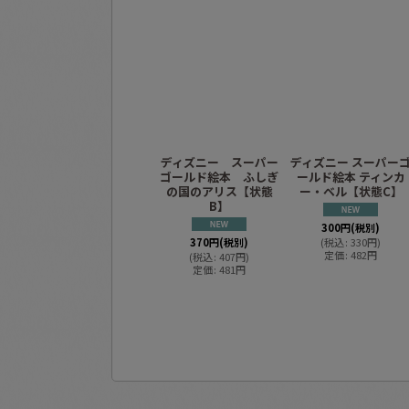
ディズニー スーパー
ディズニー スーパー
ゴールド絵本 ふしぎ
ールド絵本 ティンカ
の国のアリス【状態
ー・ベル【状態C】
B】
300
円
(税別)
370
円
(税別)
(
税込
:
330
円
)
定価
:
482
円
(
税込
:
407
円
)
定価
:
481
円