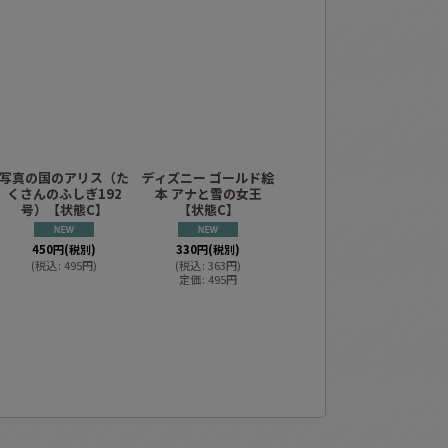
写真の国のアリス（た
ディズニー ゴールド絵
ディズニー ゴールド絵
デ
くさんのふしぎ192
本 アナと雪の女王
本 アナと雪の女王
本
号）【状態C】
【状態C】
【状態B】２
ス
450
円
(税別)
330
円
(税別)
370
円
(税別)
(
税込
:
495
円
)
(
税込
:
363
円
)
(
税込
:
407
円
)
定価
:
495
円
定価
:
495
円