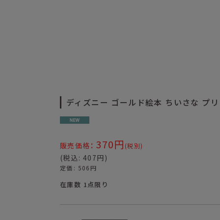
ディズニー ゴールド絵本 ちいさな プ
370
円
:
販売価格
(税別)
(
税込
:
407
円
)
定価
:
506
円
在庫数 1点限り