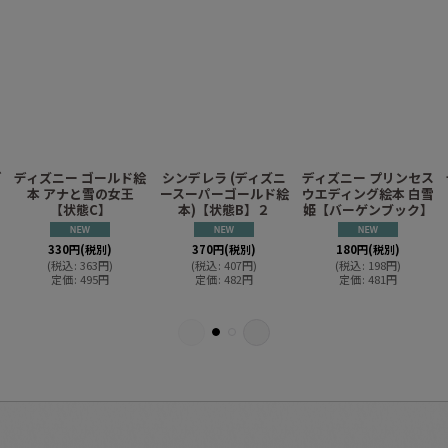
ゴ
ディズニー ゴールド絵
シンデレラ (ディズニ
ディズニー プリンセス
本 アナと雪の女王
ースーパーゴールド絵
ウエディング絵本 白雪
【状態C】
本)【状態B】２
姫【バーゲンブック】
330
円
(税別)
370
円
(税別)
180
円
(税別)
(
税込
:
363
円
)
(
税込
:
407
円
)
(
税込
:
198
円
)
定価
:
495
円
定価
:
482
円
定価
:
481
円