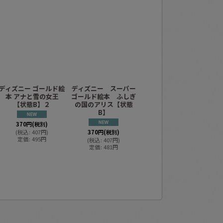
ディズニー ゴールド絵
ディズニー スーパー
ディズニー ゴールド絵
デ
本 アナと雪の女王
ゴールド絵本 ふしぎ
本 くまのプーさん ＜
ゴ
【状態B】２
の国のアリス【状態
映画版＞【状態B】
B】
370
円
(税別)
350
円
(税別)
(
税込
:
407
円
)
370
円
(税別)
(
税込
:
385
円
)
定価
:
495
円
定価
:
481
円
(
税込
:
407
円
)
定価
:
481
円