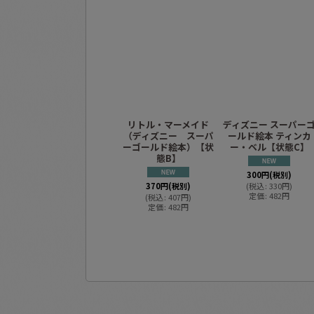
リトル・マーメイド
ディズニー スーパー
（ディズニー スーパ
ールド絵本 ティンカ
ーゴールド絵本）【状
ー・ベル【状態C】
態B】
300
円
(税別)
370
円
(税別)
(
税込
:
330
円
)
定価
:
482
円
(
税込
:
407
円
)
定価
:
482
円