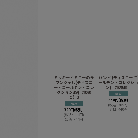
ミッキーとミニーのラ
バンビ (ディズニー ゴ
プンツェル(ディズニ
ールデン・コレクシ
ー・ゴールデン・コレ
ン) 【状態B】
クション39)【状態
Ｃ】2
350
円
(税別)
(
税込
:
385
円
)
定価
:
440
円
300
円
(税別)
(
税込
:
330
円
)
定価
:
440
円