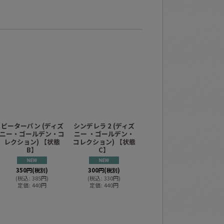
ピーターパン (ディズ
シンデレラ 2 (ディズ
アナと雪の女王(ディ
ア
ニー・ゴールデン・コ
ニー ・ゴールデン・
ズニー ゴールデン・
ズ
レクション) 【状態
コレクション) 【状態
コレクション) 【状態
コ
B】
C】
C】
350
円
(税別)
300
円
(税別)
300
円
(税別)
(
税込
:
385
円
)
(
税込
:
330
円
)
(
税込
:
330
円
)
定価
:
440
円
定価
:
440
円
定価
:
440
円