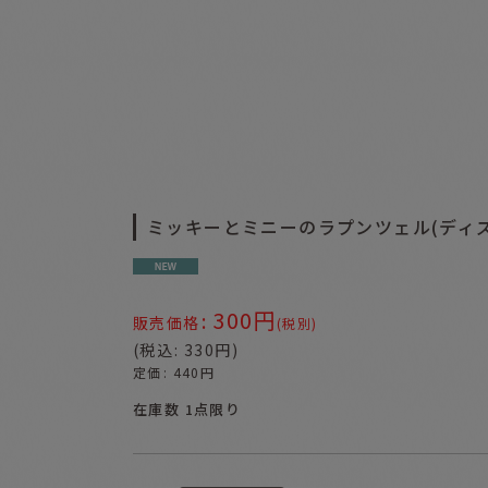
ミッキーとミニーのラプンツェル(ディ
300
円
:
販売価格
(税別)
(
税込
:
330
円
)
定価
:
440
円
在庫数 1点限り