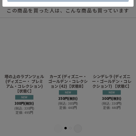
この商品を買った人は、こんな商品も買っています
塔の上のラプンツェル
カーズ (ディズニー・
シンデレラ (ディズニ
ョ
(ディズニー・ プレミ
ゴールデン・コレクシ
ー・ゴールデン・コレ
アム・コレクション)
ョン (42)【状態B】
クション7) 【状態C】
【状態C】
350
円
(税別)
300
円
(税別)
300
円
(税別)
(
税込
:
385
円
)
(
税込
:
330
円
)
定価
:
440
円
定価
:
440
円
(
税込
:
330
円
)
定価
:
495
円