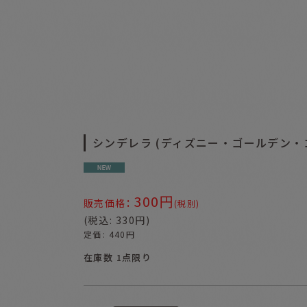
シンデレラ (ディズニー・ゴールデン・コ
300
円
:
販売価格
(税別)
(
税込
:
330
円
)
定価
:
440
円
在庫数 1点限り