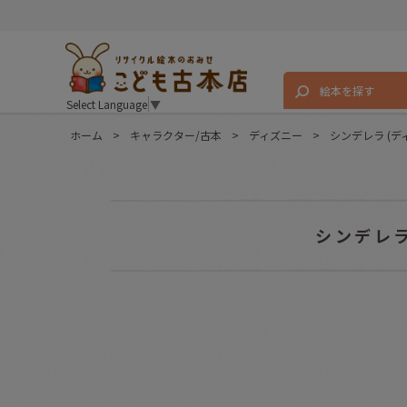
絵本を探す
Select Language
▼
ホーム
>
キャラクター/古本
>
ディズニー
>
シンデレラ (
シンデレラ