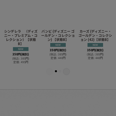
シンデレラ （ディズ
バンビ (ディズニー ゴ
カーズ (ディズニー・
ニー・プレミアム・コ
ールデン・コレクショ
ゴールデン・コレクシ
レクション）【状態
ン) 【状態B】
ョン (42)【状態B】
B】
350
円
(税別)
350
円
(税別)
350
円
(税別)
(
税込
:
385
円
)
(
税込
:
385
円
)
定価
:
440
円
定価
:
440
円
(
税込
:
385
円
)
定価
:
495
円