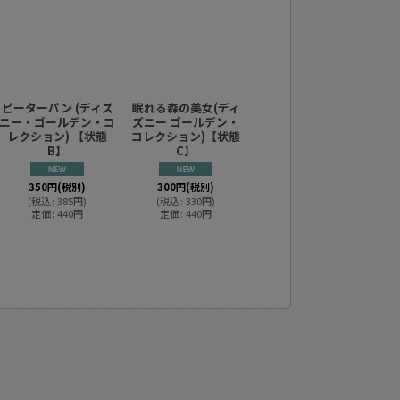
ピーターパン (ディズ
眠れる森の美女(ディ
アナと雪の女王(ディ
カ
ニー・ゴールデン・コ
ズニー ゴールデン・
ズニー ゴールデン・
ゴ
レクション) 【状態
コレクション)【状態
コレクション) 【状態
B】
C】
C】
350
円
(税別)
300
円
(税別)
300
円
(税別)
(
税込
:
385
円
)
(
税込
:
330
円
)
(
税込
:
330
円
)
定価
:
440
円
定価
:
440
円
定価
:
440
円