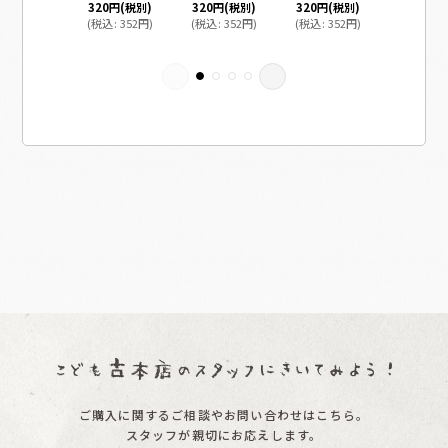
320
円
(税別)
320
円
(税別)
320
円
(税別)
980
円
(税
(
税込
:
352
円
)
(
税込
:
352
円
)
(
税込
:
352
円
)
(
税込
:
1,0
ご購入に関するご相談やお問い合わせはこちら。
スタッフが親切にお応えします。