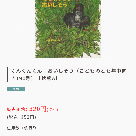
くんくんくん おいしそう（こどものとも年中向
き190号）【状態A】
320
円
:
販売価格
(税別)
(
税込
:
352
円
)
在庫数 1点限り