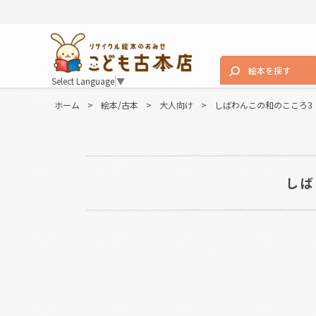
絵本を探す
Select Language
▼
ホーム
>
絵本/古本
>
大人向け
>
しばわんこの和のこころ3
しば