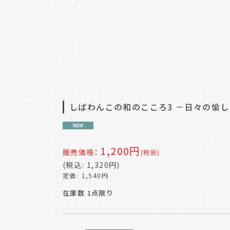
しばわんこの和のこころ3 －日々の愉し
1,200
円
:
販売価格
(税別)
(
税込
:
1,320
円
)
定価
:
1,540
円
在庫数 1点限り