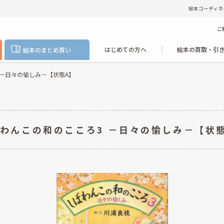
絵本コーディネ
ご
はじめての方へ
絵本の買取・引
絵本のまとめ買い
 －日々の愉しみ－【状態A】
わんこの和のこころ3 －日々の愉しみ－【状