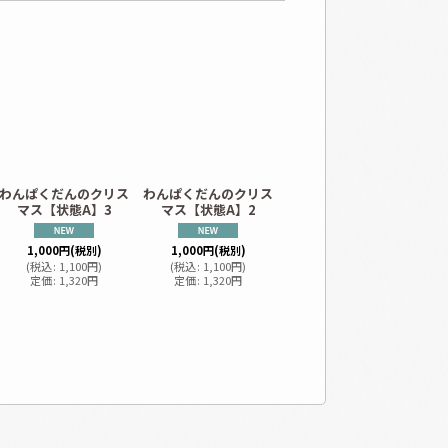
わんぱくだんのクリス
わんぱくだんのクリス
びんぼうがみさま【状
人
マス【状態A】3
マス【状態A】2
態A】/
の
1
1,000
円
(税別)
1,000
円
(税別)
750
円
(税別)
(
税込
:
1,100
円
)
(
税込
:
1,100
円
)
(
税込
:
825
円
)
定価
:
1,320
円
定価
:
1,320
円
定価
:
990
円