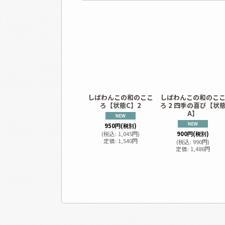
しばわんこの和のここ
しばわんこの和のこ
ろ【状態C】2
ろ 2 四季の喜び【状
A】
950
円
(税別)
(
税込
:
1,045
円
)
900
円
(税別)
定価
:
1,540
円
(
税込
:
990
円
)
定価
:
1,486
円