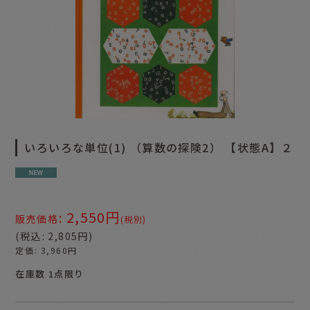
いろいろな単位(1) （算数の探険2） 【状態A】２
2,550
円
:
販売価格
(税別)
(
税込
:
2,805
円
)
定価
:
3,960
円
在庫数 1点限り