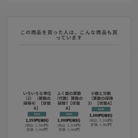
この商品を買った人は、こんな商品も買
っています
いろいろな単位
ふく面の算数
小数と分数
たす ひ
（2） （算数の
（代数）算数の
（算数の探険
ける 
探険4） 【状態
探険7【状態
3） 【状態A】
（算数の
A】
A】
1） 【状
2,350
円
(
3,000
円
(税別)
(
税込
:
2,5
2,350
円
(税別)
3,000
円
(税別)
(
税込
:
3,300
円
)
定価
:
3,9
定価
:
3,960
円
(
税込
:
2,585
円
)
(
税込
:
3,300
円
)
定価
:
3,960
円
定価
:
3,960
円