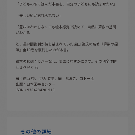
「子どもの頃に読んだ本書を、自分の子どもにも読ませたい」
「美しい絵が忘れられない」
「意味はわからなくても絵本感覚で読めて、自然に算数の基礎
がわかる」
と、長い間復刊が待ち望まれていた遠山 啓氏の名著『算数の探
険』全10巻を復刊したのが本書。
絵本の状態：カバーなし。表面にわずかにきず。その他全体的
にきれいです。
著：遠山 啓、 伊沢 春男、庭 なおき、ゴトー孟
出版：日本図書センター
ISBN：9784284201919
その他の詳細