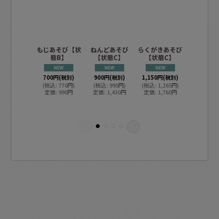
もじあそび【状
ねんどあそび
らくがきあそび
おじさん
態B】
【状態C】
【状態C】
ましょ【
C】/
700
円
(税別)
900
円
(税別)
1,150
円
(税別)
(
税込
:
770
円
)
(
税込
:
990
円
)
(
税込
:
1,265
円
)
900
円
(税
定価
:
990
円
定価
:
1,430
円
定価
:
1,760
円
(
税込
:
99
定価
:
1,3