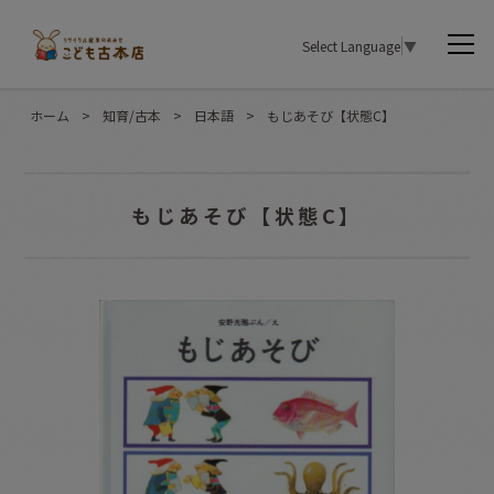
Select Language
▼
ホーム
>
知育/古本
>
日本語
>
もじあそび【状態C】
もじあそび【状態C】