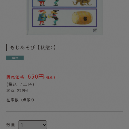
もじあそび【状態C】
650
円
:
販売価格
(税別)
(
税込
:
715
円
)
定価
:
990
円
在庫数 1点限り
数量
: