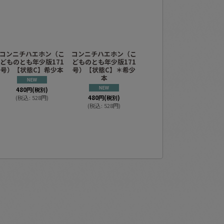
コンニチハエホン（こ
コンニチハエホン（こ
コンニチハエホン（こ
わ
どものとも年少版171
どものとも年少版171
どものとも年少版171
も
号）【状態C】希少本
号）【状態C】＊希少
号）【状態B】希少本
本
480
円
(税別)
980
円
(税別)
(
税込
:
528
円
)
480
円
(税別)
(
税込
:
1,078
円
)
(
税込
:
528
円
)