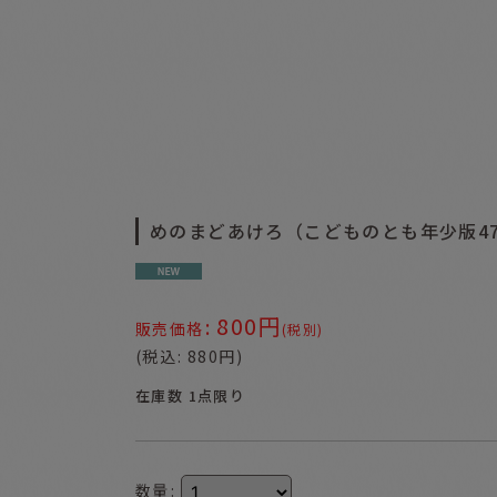
めのまどあけろ（こどものとも年少版4
800
円
:
販売価格
(税別)
(
税込
:
880
円
)
在庫数 1点限り
数量
: