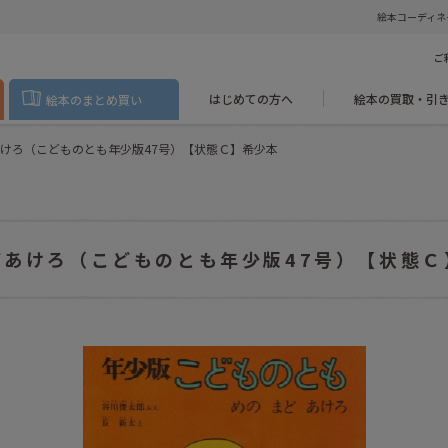
絵本コーディネ
ご
はじめての方へ
絵本の買取・引
絵本のまとめ買い
けろ（こどものとも年少版47号）【状態Ｃ】希少本
どあけろ（こどものとも年少版47号）【状態Ｃ