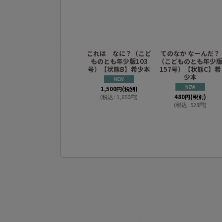
これは なに？（こど
てのなか なーんだ？
ものとも年少版103
（こどものとも年少
号）【状態B】希少本
157号）【状態C】希
少本
1,500
円
(税別)
(
税込
:
1,650
円
)
480
円
(税別)
(
税込
:
528
円
)