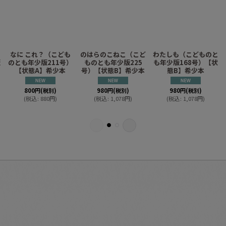
なに これ？（こども
のはらのこねこ（こど
わたしも（こどものと
版
のとも年少版211号）
ものとも年少版225
も年少版168号）【状
【状態A】希少本
号）【状態B】希少本
態B】希少本
800
円
(税別)
980
円
(税別)
980
円
(税別)
(
税込
:
880
円
)
(
税込
:
1,078
円
)
(
税込
:
1,078
円
)