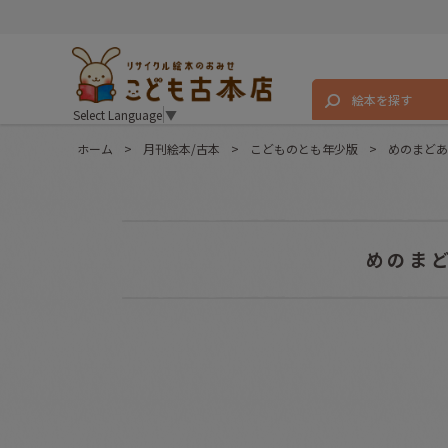
絵本を探す
Select Language
▼
ホーム
>
月刊絵本/古本
>
こどものとも年少版
>
めのまどあ
めのま