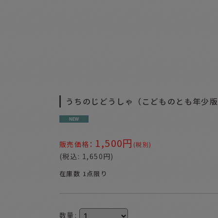
うちのじどうしゃ（こどものとも年少版
1,500
円
:
販売価格
(税別)
(
税込
:
1,650
円
)
在庫数 1点限り
数量
: