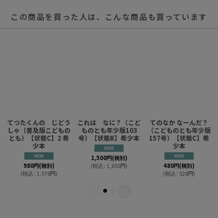
この商品を買った人は、こんな商品も買っています
し
てつたくんの じどう
これは なに？（こど
てのなか なーんだ？
中
しゃ（普及版こどもの
ものとも年少版103
（こどものとも年少版
】
とも）【状態C】2 希
号）【状態B】希少本
157号）【状態C】希
少本
少本
1,500
円
(税別)
980
円
(税別)
(
税込
:
1,650
円
)
480
円
(税別)
(
税込
:
1,078
円
)
(
税込
:
528
円
)