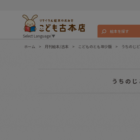
絵本を探す
Select Language
▼
ホーム
>
月刊絵本/古本
>
こどものとも年少版
>
うちのじど
うちのじ