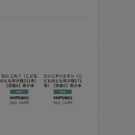
なに これ？（こども
コンニチハエホン（こ
わたしも（こどものと
の
のとも年少版211号）
どものとも年少版171
も年少版168号）【状
【状態A】希少本
号）【状態C】希少本
態B】希少本
号
800
円
(税別)
480
円
(税別)
980
円
(税別)
(
税込
:
880
円
)
(
税込
:
528
円
)
(
税込
:
1,078
円
)