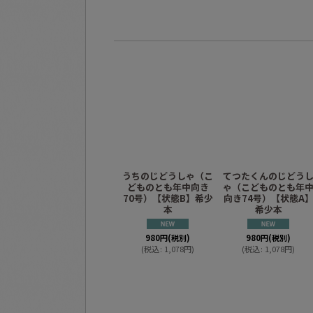
うちのじどうしゃ（こ
てつたくんのじどう
どものとも年中向き
ゃ（こどものとも年
70号）【状態B】希少
向き74号）【状態A
本
希少本
980
円
(税別)
980
円
(税別)
(
税込
:
1,078
円
)
(
税込
:
1,078
円
)