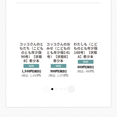
コッコさんのと
コッコさんのお
わたしも（こど
なに こ
もだち（こども
みせ（こどもの
ものとも年少版
（こども
のとも年少版
とも年少版141
168号）【状態
年少版21
90号）【状態
号）【状態B】
A】希少本
【状態A
B】希少本
希少本
本
800
円
(税別)
1,500
円
(税別)
980
円
(税別)
(
税込
:
880
円
)
800
円
(税
(
税込
:
1,650
円
)
(
税込
:
1,078
円
)
(
税込
:
88