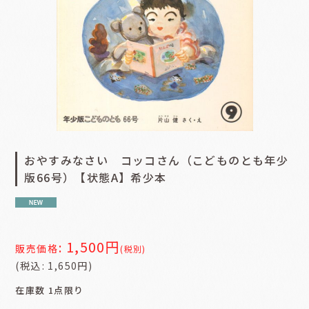
おやすみなさい コッコさん（こどものとも年少
版66号）【状態A】希少本
1,500
円
:
販売価格
(税別)
(
税込
:
1,650
円
)
在庫数 1点限り