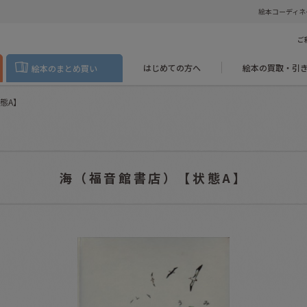
絵本コーディネ
ご
はじめての方へ
絵本の買取・引
絵本のまとめ買い
態A】
海（福音館書店）【状態A】