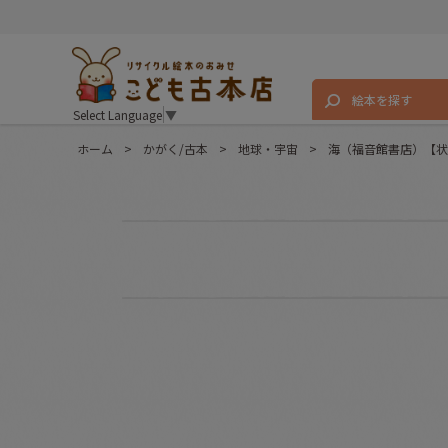
絵本を探す
Select Language
▼
ホーム
>
かがく/古本
>
地球・宇宙
>
海（福音館書店）【状