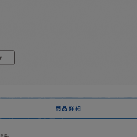
録
商品詳細
る海。