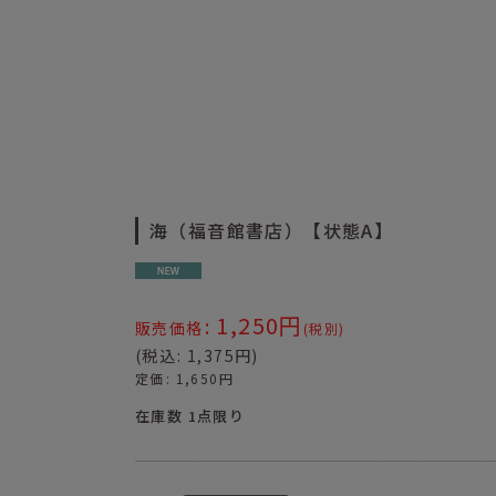
海（福音館書店）【状態A】
1,250
円
:
販売価格
(税別)
(
税込
:
1,375
円
)
定価
:
1,650
円
在庫数 1点限り