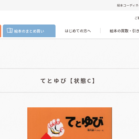
絵本コーディネ
ご
はじめての方へ
絵本の買取・引
絵本のまとめ買い
てとゆび【状態C】