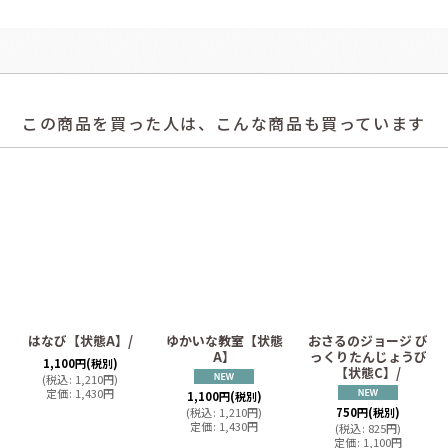
この商品を買った人は、こんな商品も買っています
はなび【状態A】/
ゆかいな教室【状態
おさるのジョージ び
A】
っくりたんじょうび
1,100
円
(税別)
【状態C】/
(
税込
:
1,210
円
)
定価
:
1,430
円
1,100
円
(税別)
(
税込
:
1,210
円
)
750
円
(税別)
定価
:
1,430
円
(
税込
:
825
円
)
定価
:
1,100
円