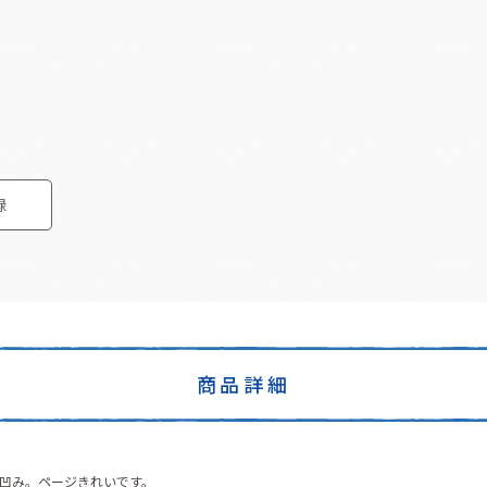
録
商品詳細
凹み。ページきれいです。