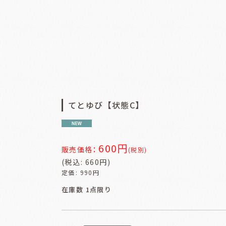
てとゆび【状態C】
600
円
:
販売価格
(税別)
(
税込
:
660
円
)
定価
:
990
円
在庫数 1点限り