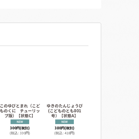
このゆびとまれ（こど
ゆきのたんじょうび
子ども版 声に出して
ゆ
ものくに チューリッ
(こどものとも801
読みたい日本語 4 朝焼
プ版）【状態C】
号）【状態A】
小焼だ ゆあーんゆよ
ーん 【状態B】2
1,000
円
(税別)
300
円
(税別)
380
円
(税別)
(
税込
:
1,100
円
)
(
税込
:
330
円
)
(
税込
:
418
円
)
定価
:
1,760
円