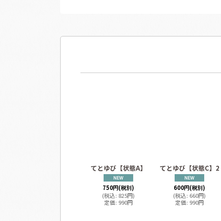
てとゆび【状態A】
てとゆび【状態C】2
750
円
(税別)
600
円
(税別)
(
税込
:
825
円
)
(
税込
:
660
円
)
定価
:
990
円
定価
:
990
円