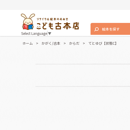
絵本を探す
Select Language
▼
ホーム
>
かがく/古本
>
からだ
>
てとゆび【状態C】