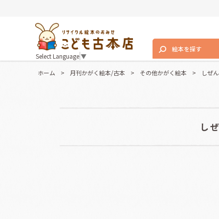
絵本を探す
Select Language
▼
ホーム
>
月刊かがく絵本/古本
>
その他かがく絵本
>
しぜん
し