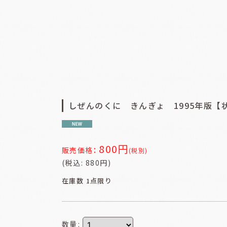
しぜんのくに きんぎょ 1995年版【
800
円
:
販売価格
(税別)
(
税込
:
880
円
)
在庫数 1点限り
数量
: