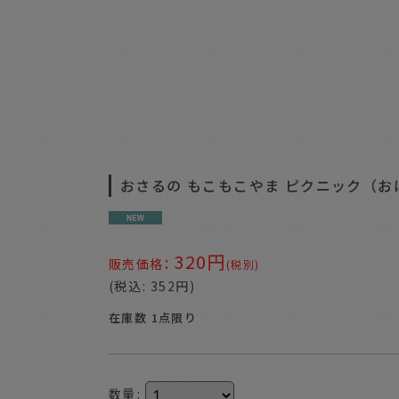
おさるの もこもこやま ピクニック（お
320
円
:
販売価格
(税別)
(
税込
:
352
円
)
在庫数 1点限り
数量
: