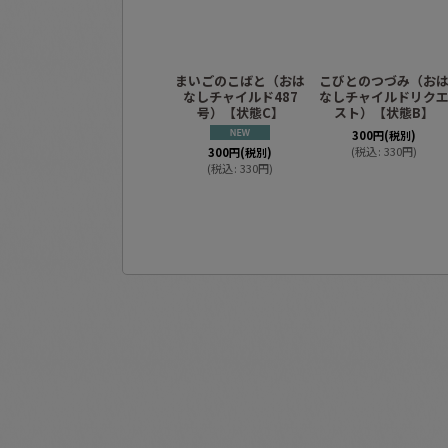
まいごのこばと（おは
こびとのつづみ（お
なしチャイルド487
なしチャイルドリク
号）【状態C】
スト）【状態B】
300
円
(税別)
(
税込
:
330
円
)
300
円
(税別)
(
税込
:
330
円
)