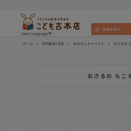
絵本を探す
Select Language
▼
ホーム
>
月刊絵本/古本
>
おはなしチャイルド
>
おさるの 
おさるの もこ