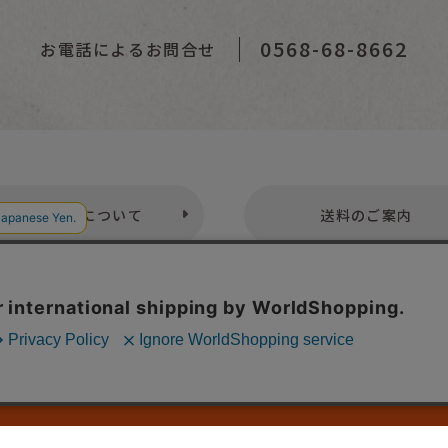
0568-68-8662
お電話によるお問合せ
お支払いについて
送料のご案内
プライバシーポリシー
特定商取引法表示
お問い合わせ
株式会社こども古本店
愛知県公安委員会 第542552101000号
© Kodomofuruhonten. all rights reserved.