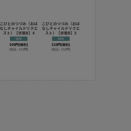
こびとのつづみ（おは
こびとのつづみ（おは
こびとのつづみ（おは
そ
なしチャイルドリクエ
なしチャイルドリクエ
なしチャイルドリクエ
ャ
スト）【状態B】4
スト）【状態B】5
スト）【状態B】2
300
円
(税別)
(
税込
:
330
円
)
300
円
(税別)
320
円
(税別)
(
税込
:
330
円
)
(
税込
:
352
円
)