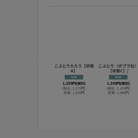
こぶとりたろう【状態
こぶとり（ポプラ社
A】
【状態C】/
1,250
円
(税別)
1,300
円
(税別)
(
税込
:
1,375
円
)
(
税込
:
1,430
円
)
定価
:
1,650
円
定価
:
1,980
円