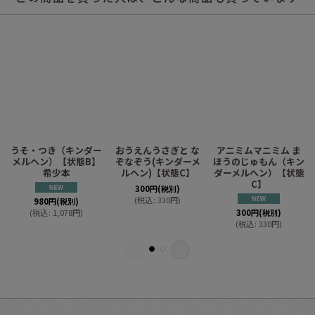
）
うそ・つき（キンダー
おうえんうさぎと な
アニミムマニミム ま
メルヘン）【状態B】
ぞなぞう(キンダーメ
ほうのじゅもん（キン
希少本
ルヘン)【状態C】
ダーメルヘン）【状態
C】
300
円
(税別)
(
税込
:
330
円
)
980
円
(税別)
(
税込
:
1,078
円
)
300
円
(税別)
(
税込
:
330
円
)