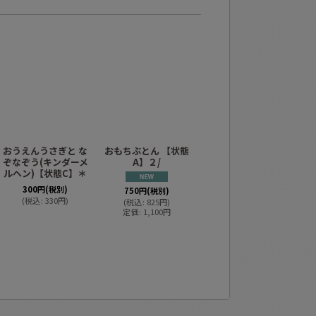
おうえんうさぎと な
おもちぶとん 【状態
きつねは ざぼーん！
こ
ぞなぞう(キンダーメ
A】２/
(キンダーメルヘン)
ルヘン)【状態C】＊
【状態C】希少本
300
円
(税別)
750
円
(税別)
(
税込
:
330
円
)
(
税込
:
825
円
)
480
円
(税別)
定価
:
1,100
円
(
税込
:
528
円
)