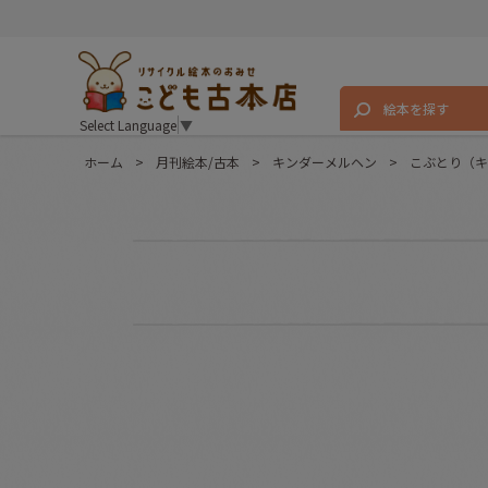
絵本を探す
Select Language
▼
ホーム
>
月刊絵本/古本
>
キンダーメルヘン
>
こぶとり（キ