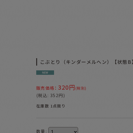
こぶとり（キンダーメルヘン）【状態B
320
円
:
販売価格
(税別)
(
税込
:
352
円
)
在庫数 1点限り
数量
: