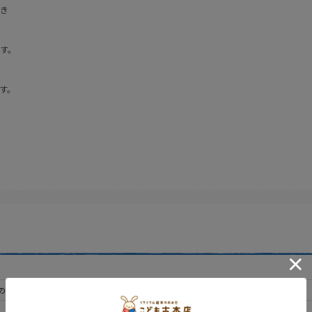
き
す。
す。
の買取もおまちしています