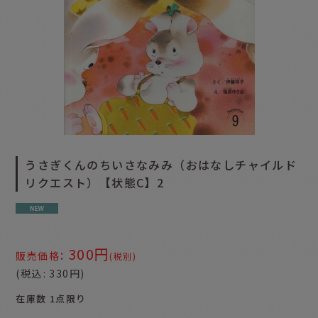
うさぎくんのちいさなみみ（おはなしチャイルド
リクエスト）【状態C】2
300
円
:
販売価格
(税別)
(
税込
:
330
円
)
在庫数 1点限り