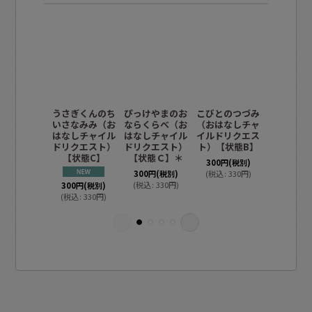
うさぎくんのち
ぴっけやまのお
こびとのつづみ
こびとの
いさなみみ（お
ならくらべ（お
（おはなしチャ
（おはな
はなしチャイル
はなしチャイル
イルドリクエス
イルドリ
ドリクエスト）
ドリクエスト）
ト）【状態B】
ト）【状
【状態C】
【状態Ｃ】＊
＊
300
円
(税別)
300
円
(税別)
(
税込
:
330
円
)
300
円
(税
(
税込
:
330
円
)
(
税込
:
33
300
円
(税別)
(
税込
:
330
円
)