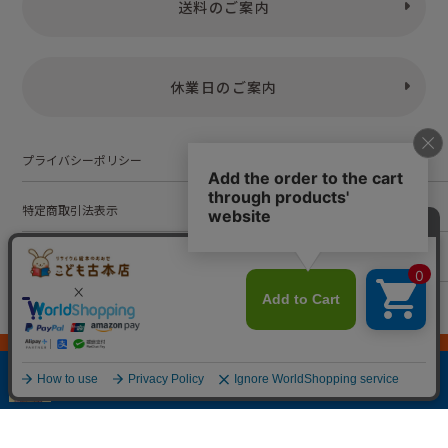
送料のご案内
休業日のご案内
プライバシーポリシー
特定商取引法表示
お問い合わせ
株式会社こども古本店
愛知県公安委員会 第542552101000号
© Kodomofuruhonten. all rights reserved.