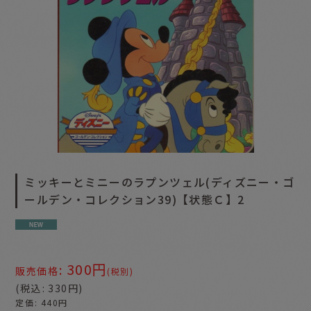
ミッキーとミニーのラプンツェル(ディズニー・ゴ
ールデン・コレクション39)【状態Ｃ】2
300
円
:
販売価格
(税別)
(
税込
:
330
円
)
定価
:
440
円