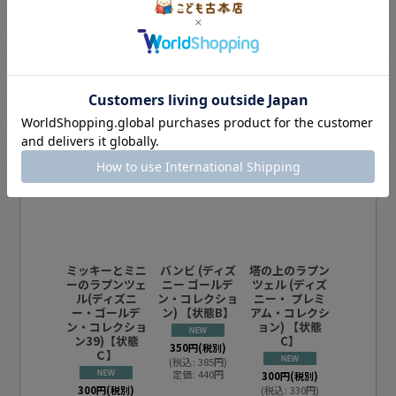
この商品を買った人は、こんな商品も買
っています
ミッキーとミニ
バンビ (ディズ
塔の上のラプン
カーズ (
ーのラプンツェ
ニー ゴールデ
ツェル (ディズ
ニー・ゴ
ル(ディズニ
ン・コレクショ
ニー・ プレミ
ン・コレ
ー・ゴールデ
ン) 【状態B】
アム・コレクシ
ン (42)
ン・コレクショ
ョン) 【状態
B】
ン39)【状態
C】
350
円
(税別)
Ｃ】
(
税込
:
385
円
)
350
円
(税
定価
:
440
円
300
円
(税別)
(
税込
:
38
定価
:
44
300
円
(税別)
(
税込
:
330
円
)