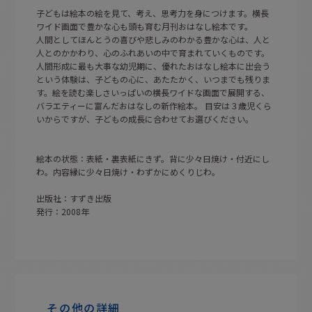
子どもは絵本の絵を見て、考え、思考力を身につけます。横長
ワイド画面で豊かな心も頭も育む月刊おはなし絵本です。
人間としてほんとうの喜びや悲しみのわかる豊かな心は、人と
人とのかかわり、心のふれあいの中で育まれていくものです。
人間形成に最も大事な幼児期に、優れたおはなし絵本に出会う
という体験は、子どもの心に、あたたかく、いつまでも残りま
す。絵を読む楽しさいっぱいの横長ワイドな画面で展開する、
バラエティーに富んだおはなしの新作絵本。 目安は３歳児くら
いからですが、子どもの成長に合わせてお選びください。
絵本の状態：表紙・裏表紙にきず。背に少々日焼け・付近にし
わ。内容縁に少々日焼け・わずかにめくりじわ。
出版社：すずき出版
発行：2008年
その他の詳細