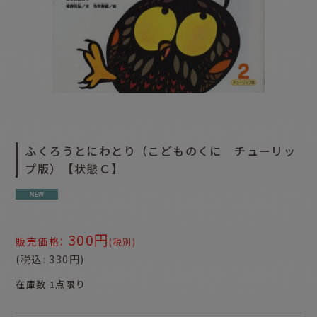
ふくろうとにわとり（こどものくに チューリッ
プ版）【状態Ｃ】
300
円
:
販売価格
(税別)
(
税込
:
330
円
)
在庫数 1点限り