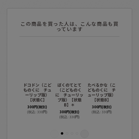
この商品を買った人は、こんな商品も買
っています
ドコドン（こど
ぼくのてとて
たべるかな（こ
ねずみの
ものくに チュ
（こどものく
どものくに チ
から（こ
ーリップ版）
に チューリッ
ューリップ版）
くに チ
【状態C】
プ版）【状態
【状態B】
ップ版）
B】＊
C】
300
円
(税別)
300
円
(税別)
(
税込
:
330
円
)
300
円
(税別)
(
税込
:
330
円
)
(
税込
:
330
円
)
300
円
(税
(
税込
:
33