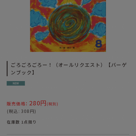
ごろごろごろー！（オールリクエスト）【バーゲ
ンブック】
280
円
:
販売価格
(税別)
(
税込
:
308
円
)
在庫数 1点限り