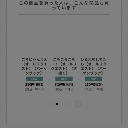
この商品を買った人は、こんな商品も買
っています
ごろにゃんえん
ごろごろごろ
ひるねをしてた
じょりじ
（オールリクエ
ー！（オールリ
ら（オールリク
りすり（
スト）【バーゲ
クエスト）【状
エスト）【バー
リクエス
ンブック】
態Ｃ】
ゲンブック】
【バーゲ
ク】
280
円
(税別)
320
円
(税別)
280
円
(税別)
(
税込
:
308
円
)
(
税込
:
352
円
)
(
税込
:
308
円
)
280
円
(税
(
税込
:
30