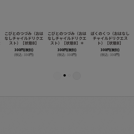
く
こびとのつづみ（おは
こびとのつづみ（おは
ぼくのくつ（おはなし
イ
なしチャイルドリクエ
なしチャイルドリクエ
チャイルドリクエス
状
スト）【状態B】
スト）【状態B】＊
ト）【状態B】
300
円
(税別)
300
円
(税別)
300
円
(税別)
(
税込
:
330
円
)
(
税込
:
330
円
)
(
税込
:
330
円
)