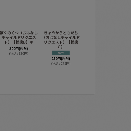
ぼくのくつ（おはなし
きょうからともだち
こびとのつづみ（おは
こ
チャイルドリクエス
（おはなしチャイルド
なしチャイルドリクエ
な
ト）【状態B】＊
リクエスト）【状態
スト）【状態B】4
Ｃ】
300
円
(税別)
(
税込
:
330
円
)
300
円
(税別)
250
円
(税別)
(
税込
:
330
円
)
(
税込
:
275
円
)