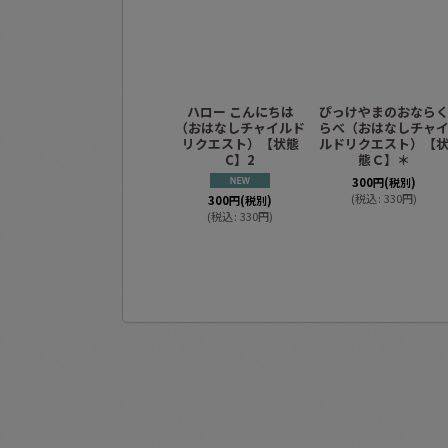
ハロー こんにちは
ぴっけやまのおなら
（おはなしチャイルド
らべ（おはなしチャ
リクエスト）【状態
ルドリクエスト）【
C】2
態Ｃ】＊
300
円
(税別)
(
税込
:
330
円
)
300
円
(税別)
(
税込
:
330
円
)