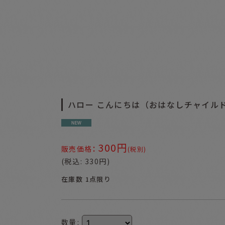
ハロー こんにちは（おはなしチャイル
300
円
:
販売価格
(税別)
(
税込
:
330
円
)
在庫数 1点限り
数量
: