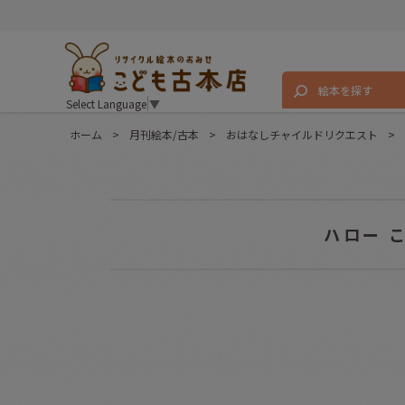
絵本を探す
Select Language
▼
ホーム
>
月刊絵本/古本
>
おはなしチャイルドリクエスト
>
ハロー 