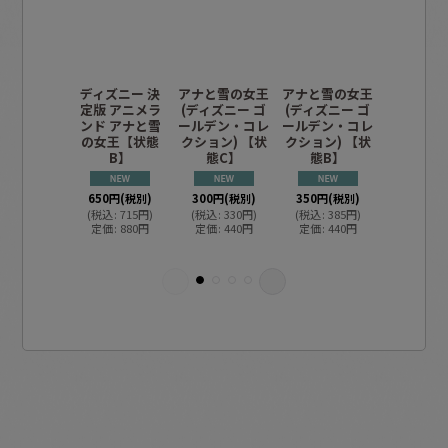
ディズニー 決
アナと雪の女王
アナと雪の女王
ディズニ
定版 アニメラ
(ディズニー ゴ
(ディズニー ゴ
ールド絵
ンド アナと雪
ールデン・コレ
ールデン・コレ
ナと雪の
の女王【状態
クション) 【状
クション) 【状
【状態
B】
態C】
態B】
330
円
(税
650
円
(税別)
300
円
(税別)
350
円
(税別)
(
税込
:
36
定価
:
49
(
税込
:
715
円
)
(
税込
:
330
円
)
(
税込
:
385
円
)
定価
:
880
円
定価
:
440
円
定価
:
440
円