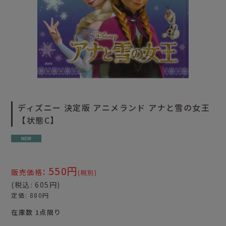
ディズニー 決定版 アニメランド アナと雪の女王
【状態C】
550
円
:
販売価格
(税別)
(
税込
:
605
円
)
定価
:
880
円
在庫数 1点限り