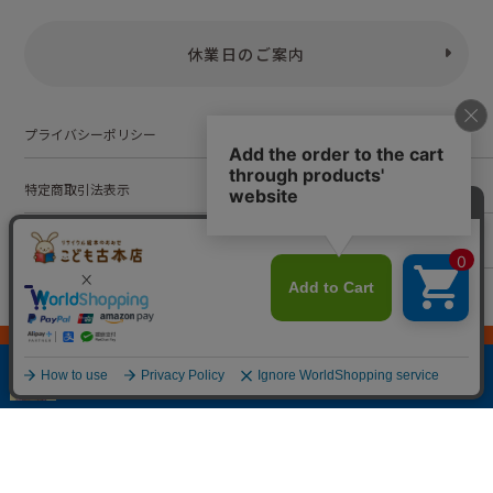
休業日のご案内
プライバシーポリシー
特定商取引法表示
お問い合わせ
株式会社こども古本店
愛知県公安委員会 第542552101000号
© Kodomofuruhonten. all rights reserved.