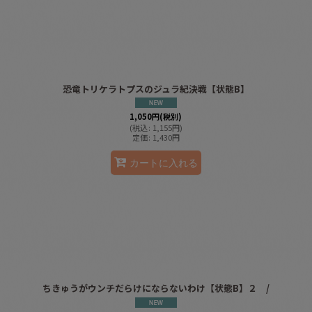
恐竜トリケラトプスのジュラ紀決戦【状態B】
1,050
円
(税別)
(
税込
:
1,155
円
)
定価
:
1,430
円
カートに入れる
ちきゅうがウンチだらけにならないわけ【状態B】２ /