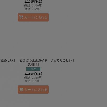
1,200
円
(税別)
(
税込
:
1,320
円
)
定価
:
1,540
円
カートに入れる
でたのしい！ どうぶつえんガイド いってたのしい！
【状態B】
1,250
円
(税別)
(
税込
:
1,375
円
)
定価
:
1,760
円
カートに入れる