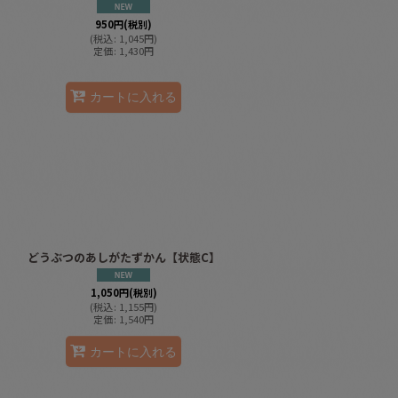
950
円
(税別)
(
税込
:
1,045
円
)
定価
:
1,430
円
カートに入れる
どうぶつのあしがたずかん【状態C】
1,050
円
(税別)
(
税込
:
1,155
円
)
定価
:
1,540
円
カートに入れる