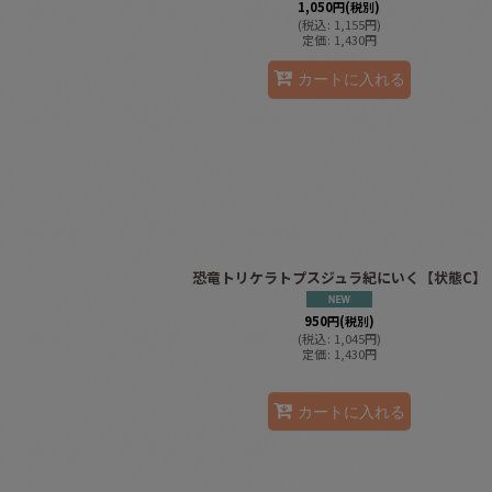
1,050
円
(税別)
(
税込
:
1,155
円
)
定価
:
1,430
円
カートに入れる
恐竜トリケラトプスジュラ紀にいく【状態C】
950
円
(税別)
(
税込
:
1,045
円
)
定価
:
1,430
円
カートに入れる