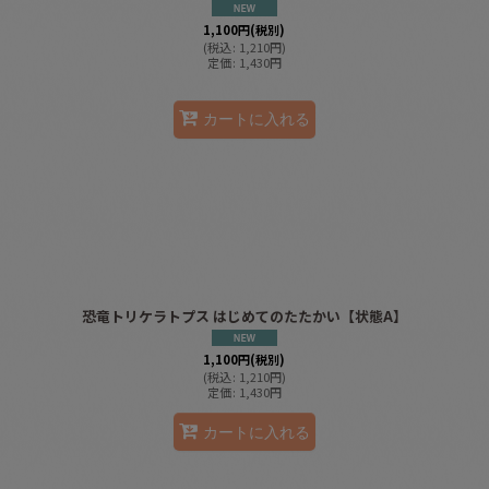
1,100
円
(税別)
(
税込
:
1,210
円
)
定価
:
1,430
円
カートに入れる
恐竜トリケラトプス はじめてのたたかい【状態A】
1,100
円
(税別)
(
税込
:
1,210
円
)
定価
:
1,430
円
カートに入れる