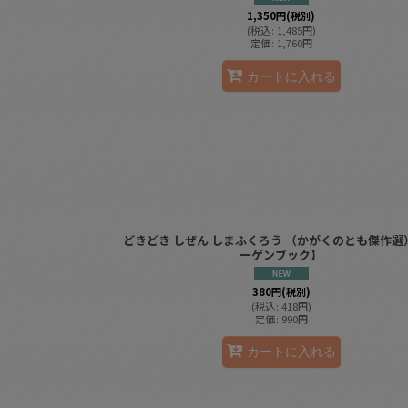
1,350
円
(税別)
(
税込
:
1,485
円
)
定価
:
1,760
円
カートに入れる
どきどき しぜん しまふくろう （かがくのとも傑作選
ーゲンブック】
380
円
(税別)
(
税込
:
418
円
)
定価
:
990
円
カートに入れる