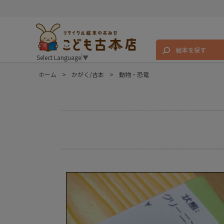
絵本を探す
Select Language
▼
ホーム
>
かがく/古本
>
動物・恐竜