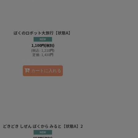
ぼくのロボット大旅行【状態A】
1,100
円
(税別)
(
税込
:
1,210
円
)
定価
:
1,430
円
カートに入れる
どきどき しぜん ぼくから みると【状態A】2