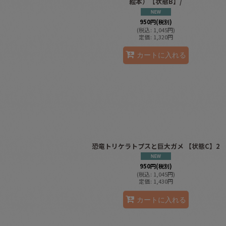
絵本）【状態B】/
950
円
(税別)
(
税込
:
1,045
円
)
定価
:
1,320
円
カートに入れる
恐竜トリケラトプスと巨大ガメ 【状態C】2
950
円
(税別)
(
税込
:
1,045
円
)
定価
:
1,430
円
カートに入れる