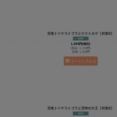
恐竜トリケラトプスとウミトカゲ【状態B】
1,050
円
(税別)
(
税込
:
1,155
円
)
定価
:
1,430
円
カートに入れる
恐竜トリケラトプスと恐怖の大王【状態B】