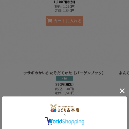
1,100
円
(税別)
(
税込
:
1,210
円
)
定価
:
1,540
円
カートに入れる
ウサギのかいかたそだてかた【バーゲンブック】
よん
580
円
(税別)
(
税込
:
638
円
)
定価
:
1,540
円
カートに入れる