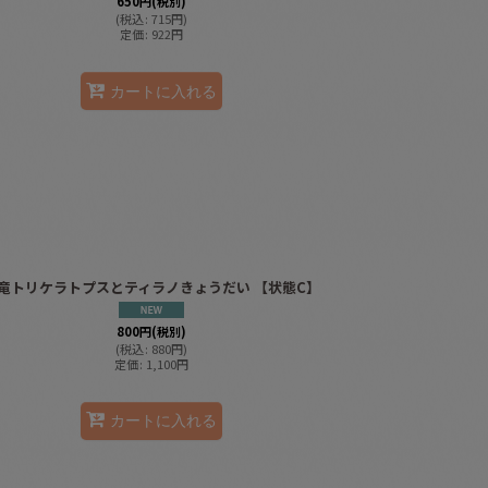
650
円
(税別)
(
税込
:
715
円
)
定価
:
922
円
カートに入れる
竜トリケラトプスとティラノきょうだい 【状態C】
800
円
(税別)
(
税込
:
880
円
)
定価
:
1,100
円
カートに入れる