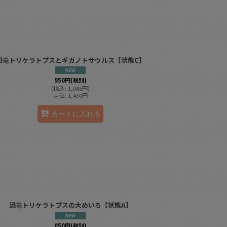
恐竜トリケラトプスとギガノトサウルス【状態C】
950
円
(税別)
(
税込
:
1,045
円
)
定価
:
1,430
円
カートに入れる
恐竜トリケラトプスの大めいろ【状態A】
850
円
(税別)