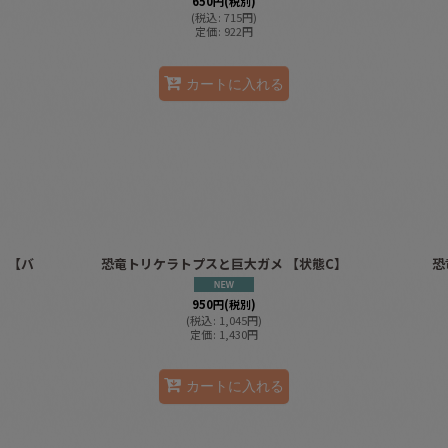
650
円
(税別)
(
税込
:
715
円
)
定価
:
922
円
カートに入れる
）【バ
恐竜トリケラトプスと巨大ガメ 【状態C】
恐
950
円
(税別)
(
税込
:
1,045
円
)
定価
:
1,430
円
カートに入れる