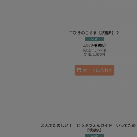
二ひきのこぐま【状態B】２
1,050
円
(税別)
(
税込
:
1,155
円
)
定価
:
1,870
円
カートに入れる
よんでたのしい！ どうぶつえんガイド いってたの
【状態A】