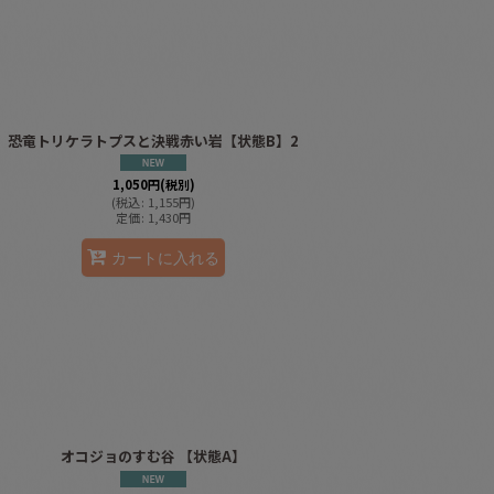
恐竜トリケラトプスと決戦赤い岩【状態B】2
1,050
円
(税別)
(
税込
:
1,155
円
)
定価
:
1,430
円
カートに入れる
オコジョのすむ谷 【状態A】