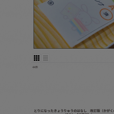
44
件
表示数
:
並び順
:
とりになったきょうりゅうのはなし 改訂版（かがく