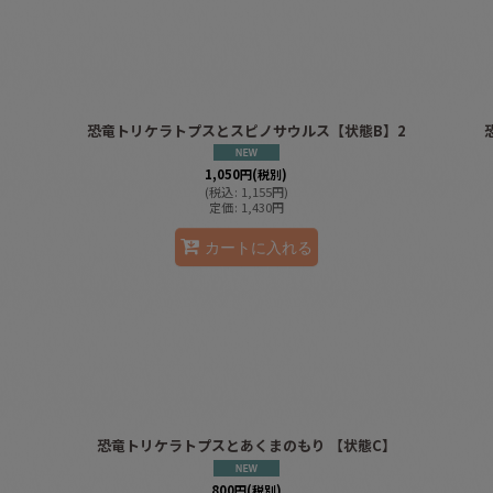
恐竜トリケラトプスとスピノサウルス【状態B】2
1,050
円
(税別)
(
税込
:
1,155
円
)
定価
:
1,430
円
カートに入れる
】
恐竜トリケラトプスとあくまのもり 【状態C】
800
円
(税別)