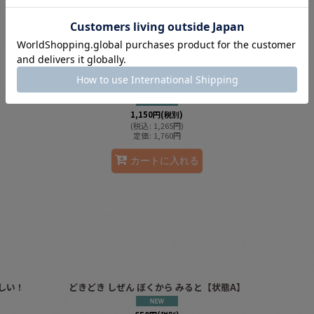
よんでたのしい！ どうぶつえんガイド いってたのしい！
【状態C】
1,150
円
(税別)
(
税込
:
1,265
円
)
定価
:
1,760
円
カートに入れる
しい！
どきどき しぜん ぼくから みると【状態A】