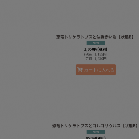
恐竜トリケラトプスと決戦赤い岩【状態B】
1,050
円
(税別)
(
税込
:
1,155
円
)
定価
:
1,430
円
カートに入れる
恐竜トリケラトプスとゴルゴサウルス【状態B
850
円
(税別)