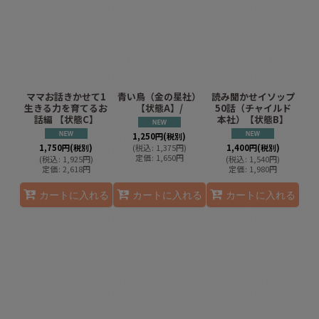
ママお話きかせて1
青い鳥（金の星社）
読み聞かせイソップ
生きる力を育てるお
【状態A】/
50話（チャイルド
話編 【状態C】
本社）【状態B】
1,250
円
(税別)
1,750
円
(税別)
(
税込
:
1,375
円
)
1,400
円
(税別)
定価
:
1,650
円
(
税込
:
1,925
円
)
(
税込
:
1,540
円
)
定価
:
2,618
円
定価
:
1,980
円
カートに入れる
カートに入れる
カートに入れる