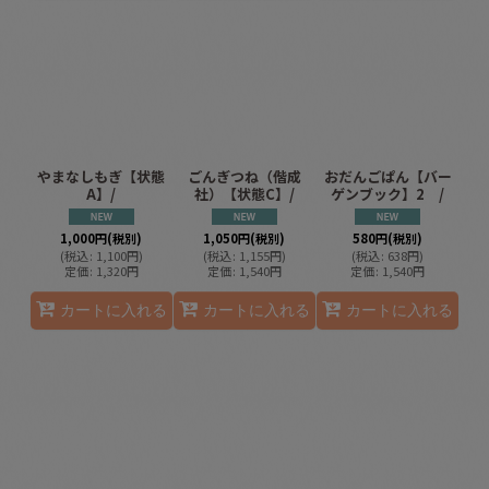
やまなしもぎ【状態
ごんぎつね（偕成
おだんごぱん【バー
A】/
社）【状態C】/
ゲンブック】2 /
1,000
円
(税別)
1,050
円
(税別)
580
円
(税別)
(
税込
:
1,100
円
)
(
税込
:
1,155
円
)
(
税込
:
638
円
)
定価
:
1,320
円
定価
:
1,540
円
定価
:
1,540
円
カートに入れる
カートに入れる
カートに入れる