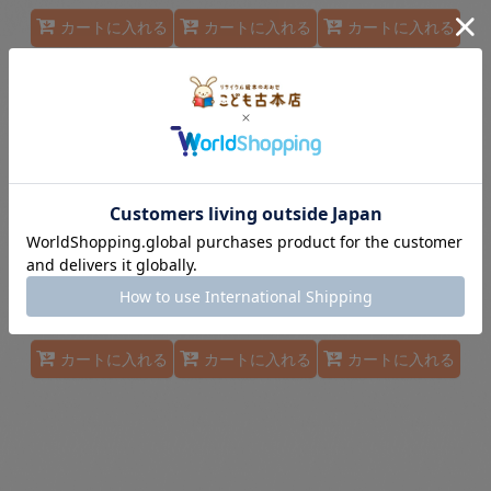
カートに入れる
カートに入れる
カートに入れる
にぎりめしごろごろ
おやゆびひめ【状態
おだんごぱん【状態
【状態B】2
B】
C】
700
円
(税別)
1,200
円
(税別)
900
円
(税別)
(
税込
:
770
円
)
(
税込
:
1,320
円
)
(
税込
:
990
円
)
定価
:
990
円
定価
:
1,650
円
定価
:
1,320
円
カートに入れる
カートに入れる
カートに入れる