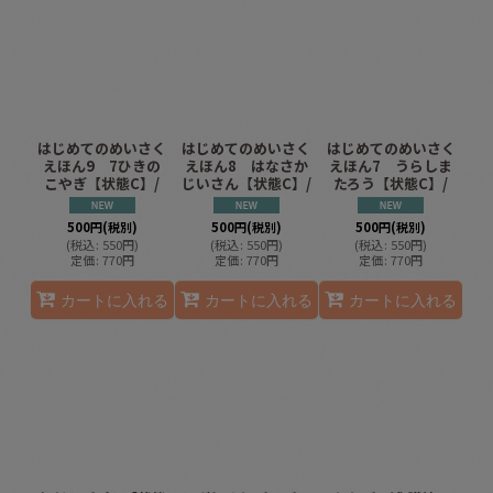
はじめてのめいさく
はじめてのめいさく
はじめてのめいさく
えほん9 7ひきの
えほん8 はなさか
えほん7 うらしま
こやぎ【状態C】/
じいさん【状態C】/
たろう【状態C】/
500
円
(税別)
500
円
(税別)
500
円
(税別)
(
税込
:
550
円
)
(
税込
:
550
円
)
(
税込
:
550
円
)
定価
:
770
円
定価
:
770
円
定価
:
770
円
カートに入れる
カートに入れる
カートに入れる