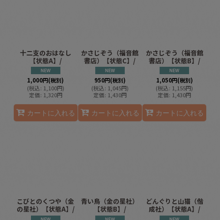
十二支のおはなし
かさじぞう（福音館
かさじぞう（福音館
【状態A】/
書店）【状態C】/
書店）【状態B】/
1,000
円
(税別)
950
円
(税別)
1,050
円
(税別)
(
税込
:
1,100
円
)
(
税込
:
1,045
円
)
(
税込
:
1,155
円
)
定価
:
1,320
円
定価
:
1,430
円
定価
:
1,430
円
カートに入れる
カートに入れる
カートに入れる
こびとのくつや（金
青い鳥（金の星社）
どんぐりと山猫（偕
の星社）【状態A】/
【状態B】/
成社）【状態A】/