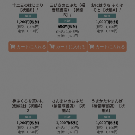
十二支のはじまり
三びきのこぶた（福
おにはうち ふくは
【状態B】/
音館書店）【状態
そと【状態A】/
B】/
1,200
円
(税別)
1,000
円
(税別)
(
税込
:
1,320
円
)
950
円
(税別)
(
税込
:
1,100
円
)
定価
:
1,650
円
定価
:
1,320
円
(
税込
:
1,045
円
)
定価
:
1,320
円
カートに入れる
カートに入れる
カートに入れる
手ぶくろを買いに
さんまいのおふだ
うまかたやまんば
(偕成社)【状態A】
（福音館書店）【状
（福音館書店）【状
２
態A】
態A】
1,200
円
(税別)
1,000
円
(税別)
1,000
円
(税別)
(
税込
:
1,320
円
)
(
税込
:
1,100
円
)
(
税込
:
1,100
円
)
定価
:
1,540
円
定価
:
1,320
円
定価
:
1,320
円