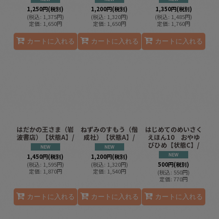
1,250
円
(税別)
1,200
円
(税別)
1,350
円
(税別)
(
税込
:
1,375
円
)
(
税込
:
1,320
円
)
(
税込
:
1,485
円
)
定価
:
1,650
円
定価
:
1,650
円
定価
:
1,760
円
カートに入れる
カートに入れる
カートに入れる
はだかの王さま（岩
ねずみのすもう（偕
はじめてのめいさく
波書店）【状態A】/
成社）【状態A】/
えほん10 おやゆ
びひめ【状態C】/
1,450
円
(税別)
1,200
円
(税別)
(
税込
:
1,595
円
)
(
税込
:
1,320
円
)
500
円
(税別)
定価
:
1,870
円
定価
:
1,540
円
(
税込
:
550
円
)
定価
:
770
円
カートに入れる
カートに入れる
カートに入れる