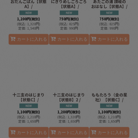
おだんごぱん【状態
にぎりめしごろごろ
あたごの浦 讃岐の
A】/
【状態A】/
おはなし【状態A】/
1,200
円
(税別)
750
円
(税別)
750
円
(税別)
(
税込
:
1,320
円
)
(
税込
:
825
円
)
(
税込
:
825
円
)
定価
:
1,540
円
定価
:
990
円
定価
:
990
円
カートに入れる
カートに入れる
カートに入れる
十二支のはじまり
十二支のはじまり
ももたろう（金の星
【状態C】/
【状態B】2 /
社）【状態C】/
1,100
円
(税別)
1,200
円
(税別)
1,100
円
(税別)
(
税込
:
1,210
円
)
(
税込
:
1,320
円
)
(
税込
:
1,210
円
)
定価
:
1,650
円
定価
:
1,650
円
定価
:
1,650
円
カートに入れる
カートに入れる
カートに入れる