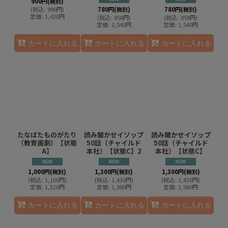
900
円
(税別)
(
税込
:
990
円
)
780
円
(税別)
780
円
(税別)
定価
:
1,430
円
(
税込
:
858
円
)
(
税込
:
858
円
)
定価
:
1,540
円
定価
:
1,540
円
カートに入れる
カートに入れる
カートに入れる
たなばたものがたり
読み聞かせイソップ
読み聞かせイソップ
（教育画劇）【状態
50話（チャイルド
50話（チャイルド
A】
本社）【状態C】2
本社）【状態C】
1,000
円
(税別)
1,300
円
(税別)
1,300
円
(税別)
(
税込
:
1,100
円
)
(
税込
:
1,430
円
)
(
税込
:
1,430
円
)
定価
:
1,320
円
定価
:
1,980
円
定価
:
1,980
円
カートに入れる
カートに入れる
カートに入れる