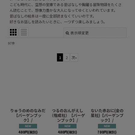
こども時代に、空想の宝庫である昔ばなしや胸躍る冒険物語をたくさ
ん読むことで、想像力豊かな大人になってゆくといわれています。
昔ばなしの絵本は一度に全部読まなくていいのです。
好きなお話しを読みたいときに、一つずつ楽しみましょう。
表示順変更
閉じる
97
件
表示数
:
1
2
次
»
並び順
:
絞り込む
りゅうのめのなみだ
つるのおんがえし
ないた赤おに(金の
【バーゲンブッ
（偕成社）【バーゲ
星社)【バーゲンブ
ク】/
ンブック】/
ック】/
480
円
(税別)
480
円
(税別)
780
円
(税別)