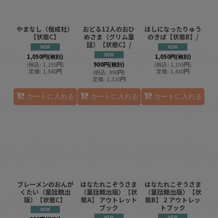
やまなし（偕成社）
おどる12人のおひ
ほしになったりゅう
【状態C】
めさま（グリム童
のきば【状態B】/
話）【状態C】/
1,050
円
(税別)
1,050
円
(税別)
(
税込
:
1,155
円
)
900
円
(税別)
(
税込
:
1,155
円
)
定価
:
1,540
円
定価
:
1,430
円
(
税込
:
990
円
)
定価
:
1,320
円
カートに入れる
カートに入れる
カートに入れる
ブレーメンのおんが
はなたれこぞうさま
はなたれこぞうさま
くたい（童話館出
（童話館出版）【状
（童話館出版）【状
版）【状態C】
態A】 アウトレット
態B】 2 アウトレッ
ブック
トブック