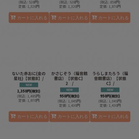
(
税込
:
528
円
)
(
税込
:
528
円
)
(
税込
:
858
円
)
定価
:
1,320
円
定価
:
1,320
円
定価
:
1,870
円
カートに入れる
カートに入れる
カートに入れる
ないた赤おに(金の
かさじぞう（福音館
うらしまたろう（福
星社)【状態B】/
書店）【状態C】
音館書店）【状態
2 /
C】/
1,350
円
(税別)
(
税込
:
1,485
円
)
950
円
(税別)
950
円
(税別)
定価
:
1,870
円
(
税込
:
1,045
円
)
(
税込
:
1,045
円
)
定価
:
1,430
円
定価
:
1,430
円
カートに入れる
カートに入れる
カートに入れる