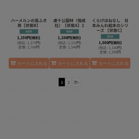
ハーメルンの笛ふき
虔十公園林（偕成
くらげほねなし 日
男【状態B】
社）【状態A】2
本みんわ絵本のシリ
ーズ 【状態C】
1,250
円
(税別)
1,200
円
(税別)
(
税込
:
1,375
円
)
(
税込
:
1,320
円
)
1,000
円
(税別)
定価
:
1,760
円
定価
:
1,540
円
(
税込
:
1,100
円
)
定価
:
1,595
円
カートに入れる
カートに入れる
カートに入れる
1
2
次
»