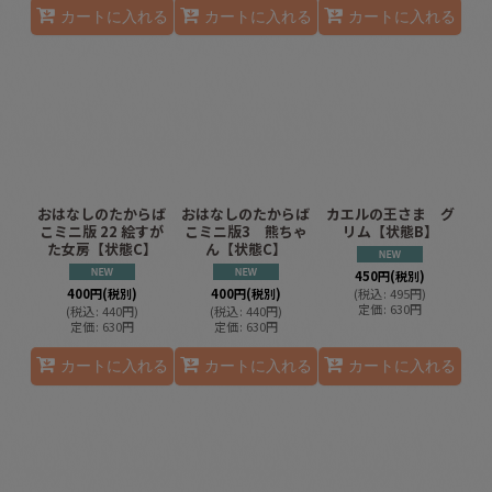
カートに入れる
カートに入れる
カートに入れる
おはなしのたからば
おはなしのたからば
カエルの王さま グ
こミニ版 22 絵すが
こミニ版3 熊ちゃ
リム【状態B】
た女房【状態C】
ん【状態C】
450
円
(税別)
400
円
(税別)
400
円
(税別)
(
税込
:
495
円
)
定価
:
630
円
(
税込
:
440
円
)
(
税込
:
440
円
)
定価
:
630
円
定価
:
630
円
カートに入れる
カートに入れる
カートに入れる