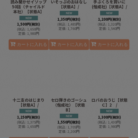
読み聞かせイソップ
いそっぷのおはなし
手ぶくろを買いに
50話（チャイルド
【状態A】/
(偕成社)【状態A】/
本社）【状態A】
1,350
円
(税別)
1,200
円
(税別)
1,500
円
(税別)
(
税込
:
1,485
円
)
(
税込
:
1,320
円
)
定価
:
1,760
円
定価
:
1,540
円
(
税込
:
1,650
円
)
定価
:
1,980
円
カートに入れる
カートに入れる
カートに入れる
十二支のはじまり
セロ弾きのゴーシュ
ロバのおうじ【状態
【状態A】/
（偕成社）【状態
Ｃ】2 /
B】
1,250
円
(税別)
1,300
円
(税別)
(
税込
:
1,375
円
)
1,550
円
(税別)
(
税込
:
1,430
円
)
定価
:
1,650
円
定価
:
1,980
円
(
税込
:
1,705
円
)
定価
:
2,200
円