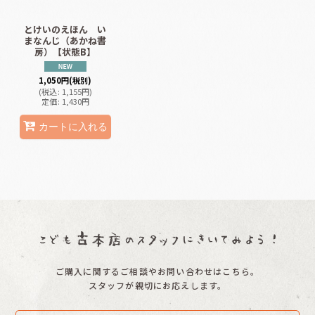
とけいのえほん い
まなんじ（あかね書
房）【状態B】
1,050
円
(税別)
(
税込
:
1,155
円
)
定価
:
1,430
円
カートに入れる
ご購入に関するご相談やお問い合わせはこちら。
スタッフが親切にお応えします。