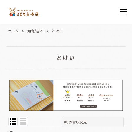
ホーム
>
知育/古本
>
とけい
とけい
表示順変更
閉じる