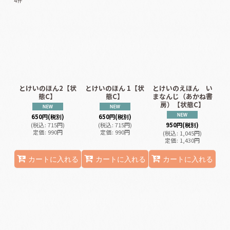
4
件
表示数
:
並び順
:
絞り込む
とけいのほん2【状
とけいのほん 1【状
とけいのえほん い
態C】
態C】
まなんじ（あかね書
房）【状態C】
650
円
(税別)
650
円
(税別)
(
税込
:
715
円
)
(
税込
:
715
円
)
950
円
(税別)
定価
:
990
円
定価
:
990
円
(
税込
:
1,045
円
)
定価
:
1,430
円
カートに入れる
カートに入れる
カートに入れる