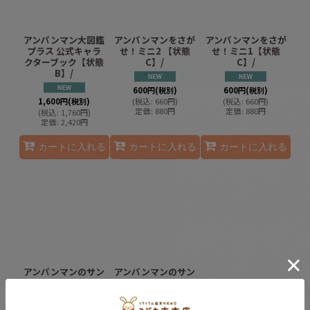
アンパンマン大図鑑
アンパンマンをさが
アンパンマンをさが
プラス 公式キャラ
せ！ミニ2 【状態
せ！ミニ1【状態
クターブック【状態
C】/
C】/
B】/
600
円
(税別)
600
円
(税別)
1,600
円
(税別)
(
税込
:
660
円
)
(
税込
:
660
円
)
定価
:
880
円
定価
:
880
円
(
税込
:
1,760
円
)
定価
:
2,420
円
カートに入れる
カートに入れる
カートに入れる
アンパンマンのサン
アンパンマンのサン
タクロース【状態
タクロース【状態
B】/
B】/