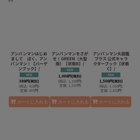
8
件
表示数
:
並び順
:
絞り込む
アンパンマンはじめ
アンパンマンをさが
アンパンマン大図鑑
まして ぼく、アン
せ！GREEN（大型
プラス 公式キャラ
パンマン！【バーゲ
版）【状態B】/
クターブック【状態
ンブック】/
C】/
1,000
円
(税別)
380
円
(税別)
(
税込
:
1,100
円
)
1,500
円
(税別)
定価
:
1,397
円
(
税込
:
418
円
)
(
税込
:
1,650
円
)
定価
:
935
円
定価
:
2,420
円
カートに入れる
カートに入れる
カートに入れる