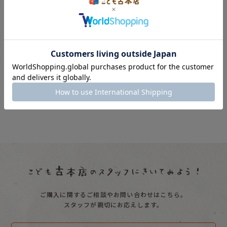
1,050
円
(税別)
1,050
円
(税別)
(
税込
:
1,155
円
)
(
税込
:
1,155
円
)
定価
:
1,496
円
定価
:
1,496
円
カートに入れる
カートに入れる
ご購入に関するご相談やお問い合わせはこちら。
スタッフが親切にお応えします。