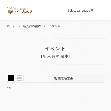
Select Language
▼
ホーム
>
新入荷の絵本
>
イベント
イベント
[
新入荷の絵本
]
表示順変更
閉じる
0
件
表示数
:
並び順
: