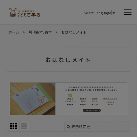
Select Language
▼
ホーム
>
月刊絵本/古本
>
おはなしメイト
おはなしメイト
表示順変更
閉じる