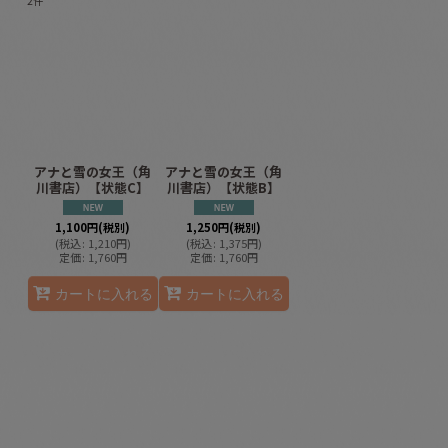
2
件
表示数
:
並び順
:
絞り込む
アナと雪の女王（角
アナと雪の女王（角
川書店）【状態C】
川書店）【状態B】
1,100
円
(税別)
1,250
円
(税別)
(
税込
:
1,210
円
)
(
税込
:
1,375
円
)
定価
:
1,760
円
定価
:
1,760
円
カートに入れる
カートに入れる