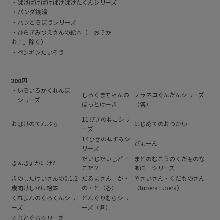
・ばけばけばけばけばけたくんシリーズ
・パンダ銭湯
・パンどろぼうシリーズ
・ひらぎみつえさんの絵本（「お？か
お！」除く）
・ペンギンたいそう
200円
・いろいろかくれんぼ
しろくまちゃんの
ノラネコぐんだんシリーズ
シリーズ
ほっとけーき
（各）
11ぴきのねこシリ
おばけのてんぷら
はじめてのおつかい
ーズ
14ひきのねずみシ
ぴょーん
リーズ
だいじだいじどー
まどのむこうのくだものな
きんぎょがにげた
こだ？
あに シリーズ
きのしたけいさんの0.1.2
だるまさん が・
やさいさん・くだものさん
歳向けしかけ絵本
の・と（各）
（tupera tuoera）
くれよんのくろくんシリ
どんぐりむらシリ
ーズ
ーズ（各）
ぐりとぐらシリーズ