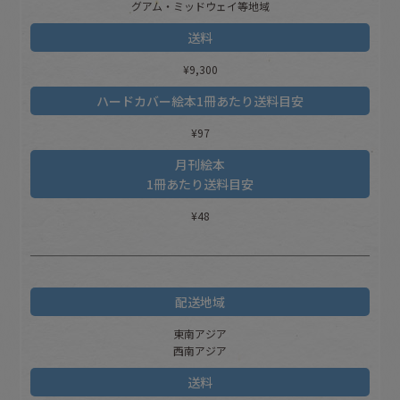
グアム・ミッドウェイ等地域
送料
¥9,300
ハードカバー絵本
1冊あたり送料目安
¥97
月刊絵本
1冊あたり送料目安
¥48
配送地域
東南アジア
西南アジア
送料